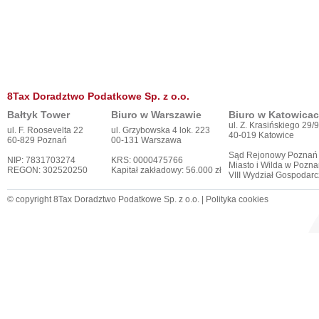
8Tax Doradztwo Podatkowe Sp. z o.o.
Bałtyk Tower
Biuro w Warszawie
Biuro w Katowica
ul. Z. Krasińskiego 29/9
ul. F. Roosevelta 22
ul. Grzybowska 4 lok. 223
40-019 Katowice
60-829 Poznań
00-131 Warszawa
Sąd Rejonowy Poznań
NIP: 7831703274
KRS: 0000475766
Miasto i Wilda w Pozna
REGON: 302520250
Kapitał zakładowy: 56.000 zł
VIII Wydział Gospodar
© copyright 8Tax Doradztwo Podatkowe Sp. z o.o. |
Polityka cookies