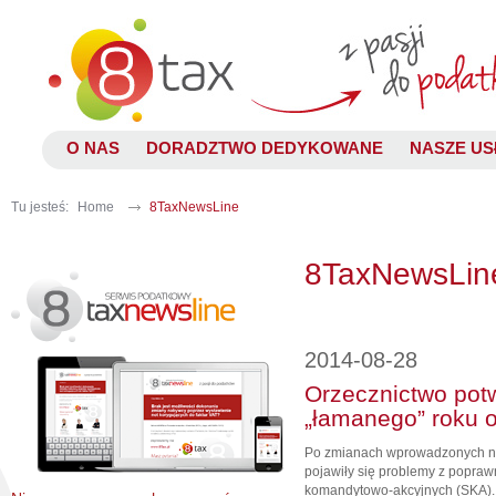
O NAS
DORADZTWO DEDYKOWANE
NASZE US
Tu jesteś:
Home
8TaxNewsLine
8TaxNewsLin
2014-08-28
Orzecznictwo pot
„łamanego” roku 
Po zmianach wprowadzonych no
pojawiły się problemy z popra
komandytowo-akcyjnych (SKA). 