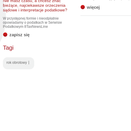
Nie masz czasu, a chcesz znać
bieżące, najciekawsze orzeczenia
więcej
sądowe i interpretacje podatkowe?
W przystępnej formie i nieodpłatnie
opowiadamy o podatkach w Serwisie
Podatkowym 8TaxNewsLine
zapisz się
Tagi
rok obrotowy