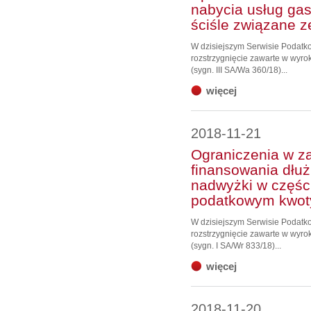
nabycia usług gas
ściśle związane 
W dzisiejszym Serwisie Podat
rozstrzygnięcie zawarte w wyro
(sygn. III SA/Wa 360/18)...
więcej
2018-11-21
Ograniczenia w z
finansowania dłuż
nadwyżki w części
podatkowym kwoty
W dzisiejszym Serwisie Podat
rozstrzygnięcie zawarte w wyro
(sygn. I SA/Wr 833/18)...
więcej
2018-11-20