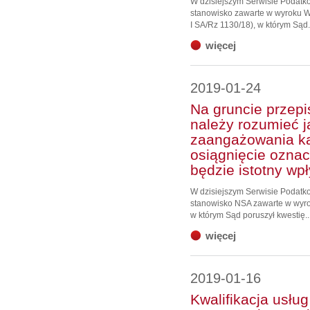
W dzisiejszym Serwisie Podat
stanowisko zawarte w wyroku WS
I SA/Rz 1130/18), w którym Sąd.
więcej
2019-01-24
Na gruncie przepi
należy rozumieć 
zaangażowania ka
osiągnięcie oznac
będzie istotny wp
W dzisiejszym Serwisie Podat
stanowisko NSA zawarte w wyroku
w którym Sąd poruszył kwestię..
więcej
2019-01-16
Kwalifikacja usłu