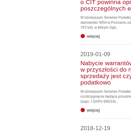
o CIT powinna opi
poszczególnych e
W dzisiejszym Serwisie Podat
stanowisko WSA w Poznaniu zawa
787/18), w którym Sąd...
więcej
2019-01-09
Nabycie warrantó
w przyszłości do 
sprzedaży jest cz
podatkowo
W dzisiejszym Serwisie Podat
rozstrzygnięcie będące przedm
(sygn. I SA/Po 680/18)...
więcej
2018-12-19