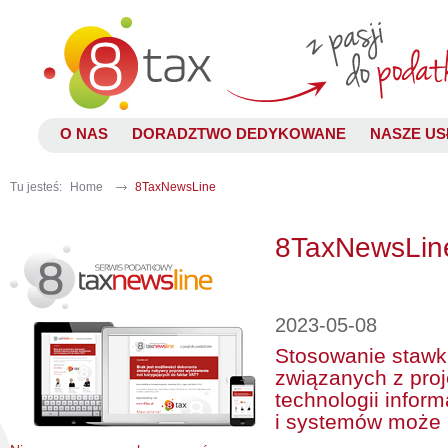
O NAS
DORADZTWO DEDYKOWANE
NASZE US
Tu jesteś:
Home
8TaxNewsLine
8TaxNewsLin
2023-05-08
Stosowanie stawki
związanych z pro
technologii inform
i systemów może