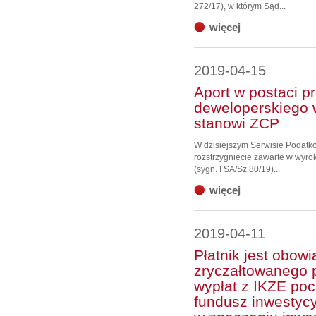
272/17), w którym Sąd...
więcej
2019-04-15
Aport w postaci p
deweloperskiego 
stanowi ZCP
W dzisiejszym Serwisie Podat
rozstrzygnięcie zawarte w wyro
(sygn. I SA/Sz 80/19)...
więcej
2019-04-11
Płatnik jest obo
zryczałtowanego 
wypłat z IKZE po
fundusz inwestyc