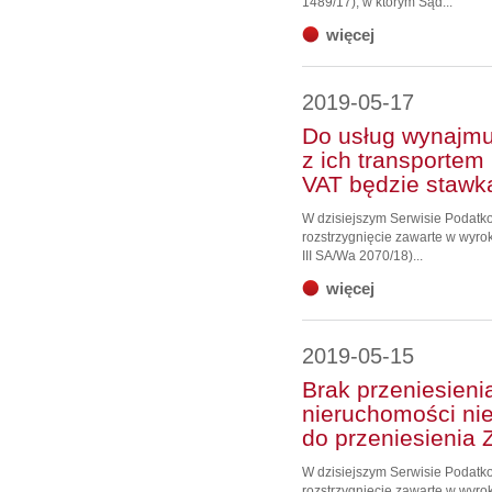
1489/17), w którym Sąd...
więcej
2019-05-17
Do usług wynajmu 
z ich transporte
VAT będzie stawk
W dzisiejszym Serwisie Podat
rozstrzygnięcie zawarte w wyro
III SA/Wa 2070/18)...
więcej
2019-05-15
Brak przeniesieni
nieruchomości nie
do przeniesienia
W dzisiejszym Serwisie Podat
rozstrzygnięcie zawarte w wyrok