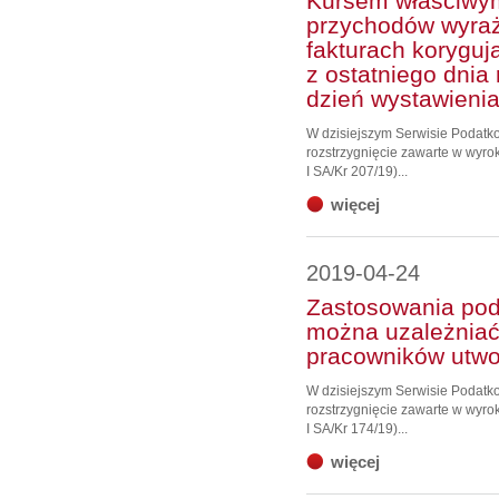
Kursem właściwym
przychodów wyraż
fakturach koryguj
z ostatniego dni
dzień wystawienia
W dzisiejszym Serwisie Podat
rozstrzygnięcie zawarte w wyro
I SA/Kr 207/19)...
więcej
2019-04-24
Zastosowania po
można uzależniać
pracowników utw
W dzisiejszym Serwisie Podat
rozstrzygnięcie zawarte w wyro
I SA/Kr 174/19)...
więcej