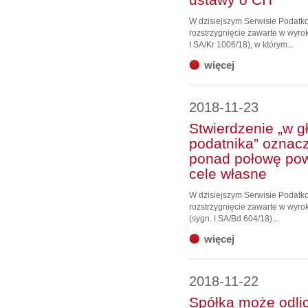
W dzisiejszym Serwisie Podat
rozstrzygnięcie zawarte w wyro
I SA/Kr 1006/18), w którym...
więcej
2018-11-23
Stwierdzenie „w g
podatnika” oznacz
ponad połowę pow
cele własne
W dzisiejszym Serwisie Podat
rozstrzygnięcie zawarte w wyro
(sygn. I SA/Bd 604/18)...
więcej
2018-11-22
Spółka może odlic