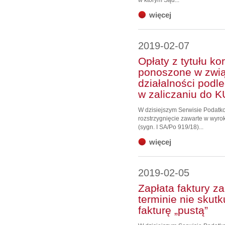
w którym Sąd...
więcej
2019-02-07
Opłaty z tytułu k
ponoszone w zwi
działalności podl
w zaliczaniu do 
W dzisiejszym Serwisie Podat
rozstrzygnięcie zawarte w wyro
(sygn. I SA/Po 919/18)...
więcej
2019-02-05
Zapłata faktury z
terminie nie skutk
fakturę „pustą”