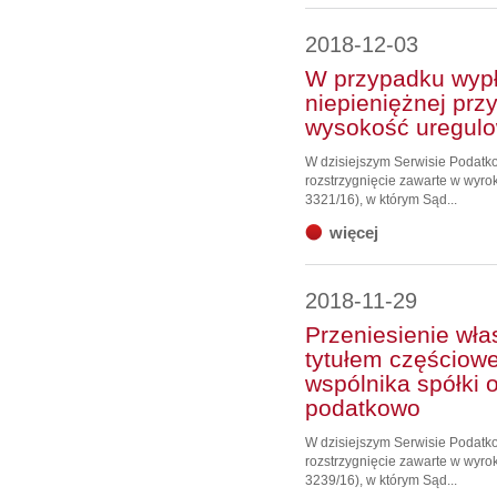
2018-12-03
W przypadku wypł
niepieniężnej prz
wysokość uregul
W dzisiejszym Serwisie Podat
rozstrzygnięcie zawarte w wyrok
3321/16), w którym Sąd...
więcej
2018-11-29
Przeniesienie wła
tytułem częściow
wspólnika spółki 
podatkowo
W dzisiejszym Serwisie Podat
rozstrzygnięcie zawarte w wyrok
3239/16), w którym Sąd...