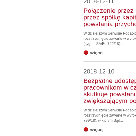
2018-12-11
Połączenie przez 
przez spółkę kapi
powstania przyc
W dzisiejszym Serwisie Podat
rozstrzygnięcie zawarte w wyro
(sygn. I SA/Bd 722/18)...
więcej
2018-12-10
Bezpłatne udostę
pracownikom w cz
skutkuje powstan
zwiększającym p
W dzisiejszym Serwisie Podat
rozstrzygnięcie zawarte w wyrok
799/18), w którym Sąd...
więcej