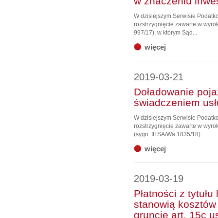
w znaczeniu inwe
W dzisiejszym Serwisie Podat
rozstrzygnięcie zawarte w wyrok
997/17), w którym Sąd...
więcej
2019-03-21
Doładowanie poja
świadczeniem usł
W dzisiejszym Serwisie Podat
rozstrzygnięcie zawarte w wyr
(sygn. III SA/Wa 1835/18)...
więcej
2019-03-19
Płatności z tytułu
stanowią kosztów
gruncie art. 15c u