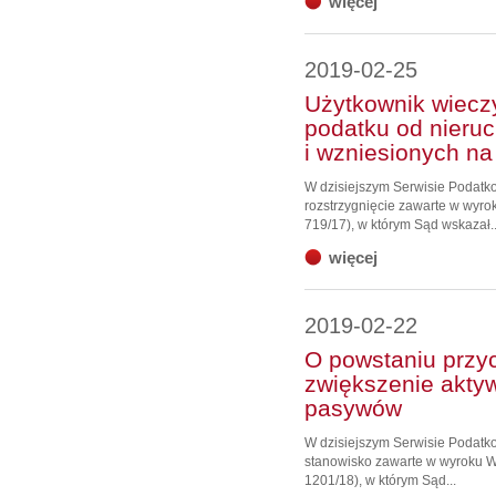
więcej
2019-02-25
Użytkownik wieczy
podatku od nieru
i wzniesionych n
W dzisiejszym Serwisie Podat
rozstrzygnięcie zawarte w wyrok
719/17), w którym Sąd wskazał..
więcej
2019-02-22
O powstaniu przy
zwiększenie aktyw
pasywów
W dzisiejszym Serwisie Podat
stanowisko zawarte w wyroku WS
1201/18), w którym Sąd...