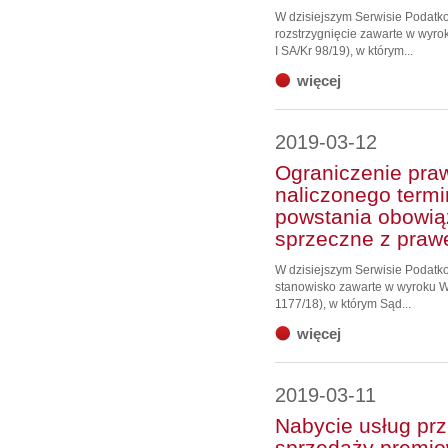
W dzisiejszym Serwisie Podat
rozstrzygnięcie zawarte w wyro
I SA/Kr 98/19), w którym...
więcej
2019-03-12
Ograniczenie pra
naliczonego term
powstania obowi
sprzeczne z prawe
W dzisiejszym Serwisie Podat
stanowisko zawarte w wyroku WS
1177/18), w którym Sąd...
więcej
2019-03-11
Nabycie usług pr
sprzedaży premio