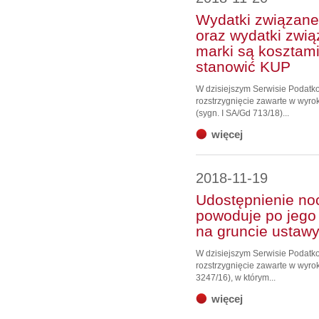
Wydatki związane 
oraz wydatki zwią
marki są kosztami
stanowić KUP
W dzisiejszym Serwisie Podat
rozstrzygnięcie zawarte w wyro
(sygn. I SA/Gd 713/18)...
więcej
2018-11-19
Udostępnienie noc
powoduje po jego
na gruncie ustawy
W dzisiejszym Serwisie Podat
rozstrzygnięcie zawarte w wyrok
3247/16), w którym...
więcej