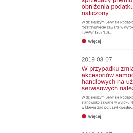
obniżenia podatk
naliczony
W dzisiejszym Serwisie Podat
rozstrzygnięcie zawarte w wyro
I SA/Wr 1207/18)...
więcej
2019-03-07
W przypadku zmi
akcesoriów samo
handlowych na u
serwisowych nale
W dzisiejszym Serwisie Podat
stanowisko zawarte w wyroku NSA
w którym Sąd poruszył kwestię..
więcej