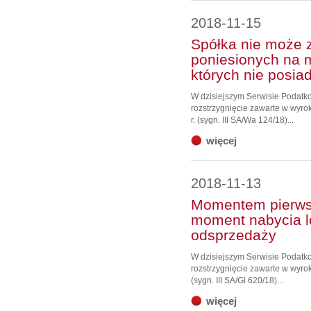
2018-11-15
Spółka nie może 
poniesionych na m
których nie posia
W dzisiejszym Serwisie Podat
rozstrzygnięcie zawarte w wyr
r. (sygn. III SA/Wa 124/18)...
więcej
2018-11-13
Momentem pierwsz
moment nabycia lo
odsprzedaży
W dzisiejszym Serwisie Podat
rozstrzygnięcie zawarte w wyro
(sygn. III SA/Gl 620/18)...
więcej