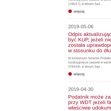
1296/17), w którym Sad...
więcej
2019-05-06
Odpis aktualizują
być KUP, jeżeli ni
została uprawdop
w stosunku do dł
W dzisiejszym Serwisie Podat
rozstrzygnięcie zawarte w wyrok
3784/18), w którym Sąd...
więcej
2019-04-30
Podatnik może z
przy WDT jeżeli f
właściwie udokume