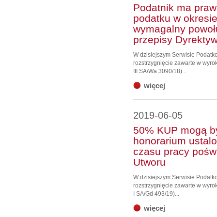
Podatnik ma praw
podatku w okresie
wymagalny powołu
przepisy Dyrekty
W dzisiejszym Serwisie Podat
rozstrzygnięcie zawarte w wyro
III SA/Wa 3090/18)...
więcej
2019-06-05
50% KUP mogą by
honorarium ustal
czasu pracy pośw
Utworu
W dzisiejszym Serwisie Podat
rozstrzygnięcie zawarte w wyro
I SA/Gd 493/19)...
więcej