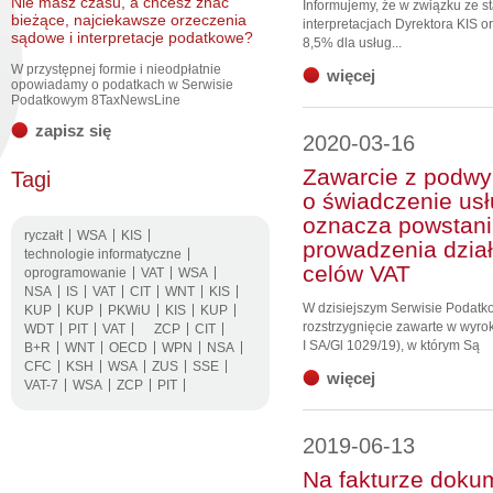
Nie masz czasu, a chcesz znać
Informujemy, że w związku ze 
bieżące, najciekawsze orzeczenia
interpretacjach Dyrektora KIS 
sądowe i interpretacje podatkowe?
8,5% dla usług...
W przystępnej formie i nieodpłatnie
więcej
opowiadamy o podatkach w Serwisie
Podatkowym 8TaxNewsLine
zapisz się
2020-03-16
Zawarcie z podw
Tagi
o świadczenie usł
oznacza powstani
ryczałt
WSA
KIS
prowadzenia dział
technologie informatyczne
celów VAT
oprogramowanie
VAT
WSA
NSA
IS
VAT
CIT
WNT
KIS
W dzisiejszym Serwisie Podat
KUP
KUP
PKWiU
KIS
KUP
rozstrzygnięcie zawarte w wyro
WDT
PIT
VAT
ZCP
CIT
I SA/Gl 1029/19), w którym Są
B+R
WNT
OECD
WPN
NSA
CFC
KSH
WSA
ZUS
SSE
więcej
VAT-7
WSA
ZCP
PIT
2019-06-13
Na fakturze doku