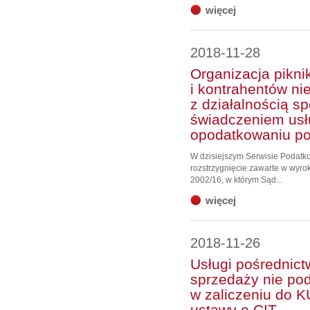
więcej
2018-11-28
Organizacja pikni
i kontrahentów n
z działalnością sp
świadczeniem usł
opodatkowaniu p
W dzisiejszym Serwisie Podat
rozstrzygnięcie zawarte w wyrok
2002/16, w którym Sąd...
więcej
2018-11-26
Usługi pośrednic
sprzedaży nie pod
w zaliczeniu do K
ustawy o CIT