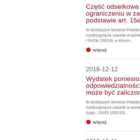
Część odsetkowa 
ograniczeniu w za
podstawie art. 15
W dzisiejszym Serwisie Podat
rozstrzygnięcie zawarte w wyro
I SA/Op 239/18), w którym...
więcej
2018-12-12
Wydatek poniesion
odpowiedzialnośc
może być zaliczo
W dzisiejszym Serwisie Podat
rozstrzygnięcie zawarte w wyro
(sygn. I SA/Gl 1005/18)...
więcej