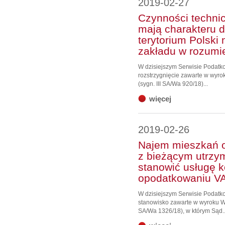
2019-02-27
Czynności technic
mają charakteru 
terytorium Polski
zakładu w rozumi
W dzisiejszym Serwisie Podat
rozstrzygnięcie zawarte w wyro
(sygn. III SA/Wa 920/18)...
więcej
2019-02-26
Najem mieszkań o
z bieżącym utrz
stanowić usługę 
opodatkowaniu VA
W dzisiejszym Serwisie Podat
stanowisko zawarte w wyroku WS
SA/Wa 1326/18), w którym Sąd..