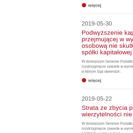
więcej
2019-05-30
Podwyższenie kap
przejmującej w wy
osobową nie skut
spółki kapitałowe
W dzisiejszym Serwisie Podat
rozstrzygnięcie zawarte w wyrok
w którym Sąd stwierdził...
więcej
2019-05-22
Strata ze zbycia
wierzytelności ni
W dzisiejszym Serwisie Podat
rozstrzygnięcie zawarte w wyrok