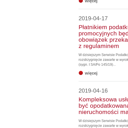
więcej
2019-04-17
Płatnikiem podat
promocyjnych będ
obowiązek przeka
z regulaminem
W dzisiejszym Serwisie Podat
rozstrzygnięcie zawarte w wyro
(sygn. I SA/Po 145/19)...
więcej
2019-04-16
Kompleksowa usł
być opodatkowana
nieruchomości m
W dzisiejszym Serwisie Podat
rozstrzygnięcie zawarte w wyrok