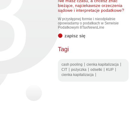
Nie masz czasu, a chcesz znać
bieżące, najciekawsze orzeczenia
sądowe i interpretacje podatkowe?
W przystępnej formie i nieodpłatnie
opowiadamy o podatkach w Serwisie
Podatkowym 8TaxNewsLine
zapisz się
Tagi
cash pooling
cienka kapitalizacja
CIT
pożyczka
odsetki
KUP
cienka kapitalizacja