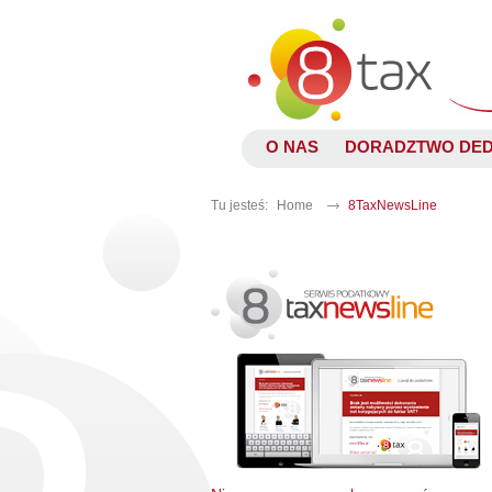
O NAS
DORADZTWO DE
Tu jesteś:
Home
8TaxNewsLine