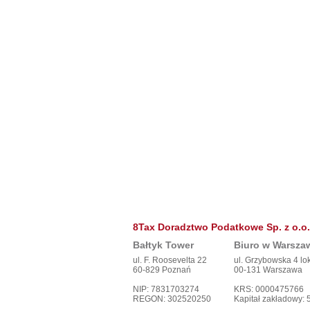
8Tax Doradztwo Podatkowe Sp. z o.o.
Bałtyk Tower
Biuro w Warsza
ul. F. Roosevelta 22
ul. Grzybowska 4 lo
60-829 Poznań
00-131 Warszawa
NIP: 7831703274
KRS: 0000475766
REGON: 302520250
Kapitał zakładowy: 