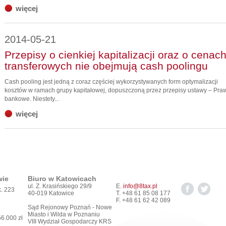
więcej
2014-05-21
Przepisy o cienkiej kapitalizacji oraz o cenac
transferowych nie obejmują cash poolingu
Cash pooling jest jedną z coraz częściej wykorzystywanych form optymalizacji
kosztów w ramach grupy kapitałowej, dopuszczoną przez przepisy ustawy – Pra
bankowe. Niestety...
więcej
wie
Biuro w Katowicach
ul. Z. Krasińskiego 29/9
E.
info@8tax.pl
k. 223
40-019 Katowice
T. +48 61 85 08 177
F. +48 61 62 42 089
Sąd Rejonowy Poznań - Nowe
Miasto i Wilda w Poznaniu
56.000 zł
VIII Wydział Gospodarczy KRS