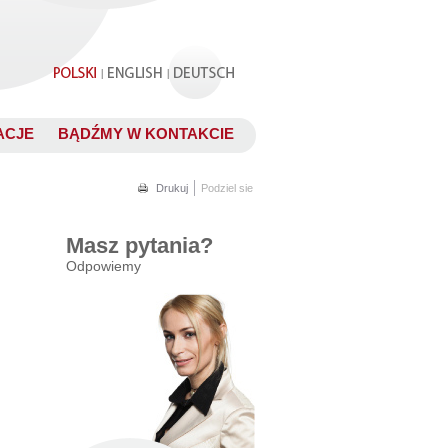
.
|
|
ACJE
BĄDŹMY W KONTAKCIE
.
Drukuj
Podziel sie
Masz pytania?
Odpowiemy