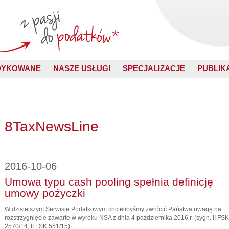
DYKOWANE
NASZE USŁUGI
SPECJALIZACJE
PUBLIK
8TaxNewsLine
2016-10-06
Umowa typu cash pooling spełnia definicję
umowy pożyczki
W dzisiejszym Serwisie Podatkowym chcielibyśmy zwrócić Państwa uwagę na
rozstrzygnięcie zawarte w wyroku NSA z dnia 4 października 2016 r. (sygn. II FSK
2570/14, II FSK 551/15)...