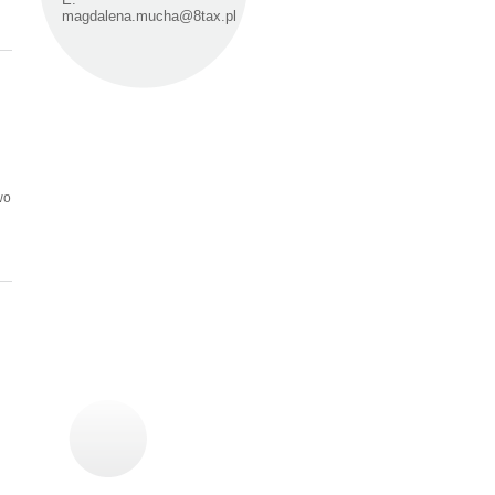
magdalena.mucha@8tax.pl
h
wo