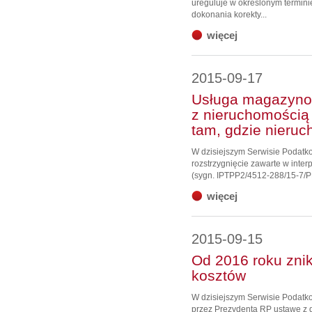
ureguluje w określonym termini
dokonania korekty...
więcej
2015-09-17
Usługa magazyno
z nieruchomością
tam, gdzie nieru
W dzisiejszym Serwisie Podatk
rozstrzygnięcie zawarte w interp
(sygn. IPTPP2/4512-288/15-7/P
więcej
2015-09-15
Od 2016 roku znik
kosztów
W dzisiejszym Serwisie Podatk
przez Prezydenta RP ustawę z d