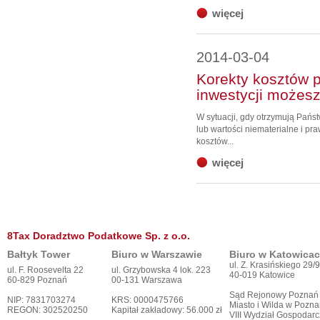
więcej
2014-03-04
Korekty kosztów 
inwestycji możes
W sytuacji, gdy otrzymują Pańs
lub wartości niematerialne i p
kosztów...
więcej
8Tax Doradztwo Podatkowe Sp. z o.o.
Bałtyk Tower
Biuro w Warszawie
Biuro w Katowica
ul. Z. Krasińskiego 29/9
ul. F. Roosevelta 22
ul. Grzybowska 4 lok. 223
40-019 Katowice
60-829 Poznań
00-131 Warszawa
Sąd Rejonowy Poznań
NIP: 7831703274
KRS: 0000475766
Miasto i Wilda w Pozna
REGON: 302520250
Kapitał zakładowy: 56.000 zł
VIII Wydział Gospodar