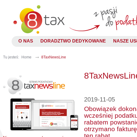
O NAS
DORADZTWO DEDYKOWANE
NASZE US
Tu jesteś:
Home
8TaxNewsLine
8TaxNewsLin
2019-11-05
Obowiązek dokona
wcześniej podatk
rabatem powstani
otrzymano faktur
ten rabat