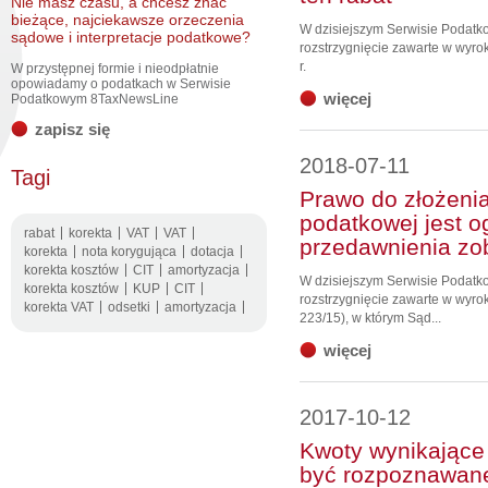
Nie masz czasu, a chcesz znać
bieżące, najciekawsze orzeczenia
W dzisiejszym Serwisie Podat
sądowe i interpretacje podatkowe?
rozstrzygnięcie zawarte w wyr
r.
W przystępnej formie i nieodpłatnie
opowiadamy o podatkach w Serwisie
więcej
Podatkowym 8TaxNewsLine
zapisz się
2018-07-11
Tagi
Prawo do złożenia
podatkowej jest 
rabat
korekta
VAT
VAT
przedawnienia zo
korekta
nota korygująca
dotacja
korekta kosztów
CIT
amortyzacja
W dzisiejszym Serwisie Podat
korekta kosztów
KUP
CIT
rozstrzygnięcie zawarte w wyrok
korekta VAT
odsetki
amortyzacja
223/15), w którym Sąd...
więcej
2017-10-12
Kwoty wynikające
być rozpoznawane 