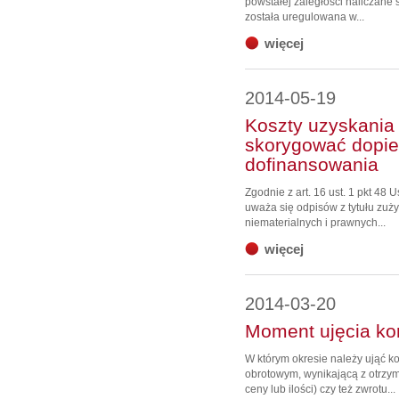
powstałej zaległości naliczane
została uregulowana w...
więcej
2014-05-19
Koszty uzyskani
skorygować dopi
dofinansowania
Zgodnie z art. 16 ust. 1 pkt 48
uważa się odpisów z tytułu zuży
niematerialnych i prawnych...
więcej
2014-03-20
Moment ujęcia ko
W którym okresie należy ująć 
obrotowym, wynikającą z otrzym
ceny lub ilości) czy też zwrotu...