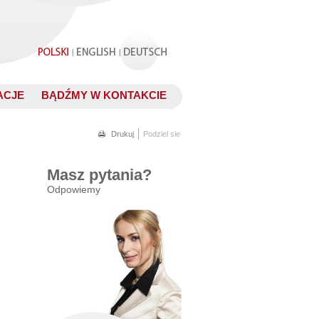
.
|
|
ACJE
BĄDŹMY W KONTAKCIE
.
Drukuj
Podziel sie
Masz pytania?
Odpowiemy