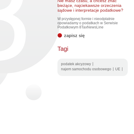
Nie masz czasu, a chcesz znać
bieżące, najciekawsze orzeczenia
sądowe i interpretacje podatkowe?
W przystępnej formie i nieodpłatnie
opowiadamy o podatkach w Serwisie
Podatkowym 8TaxNewsLine
zapisz się
Tagi
podatek akcyzowy
najem samochodu osobowego
UE