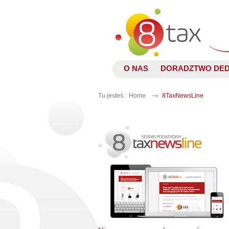
O NAS
DORADZTWO DE
Tu jesteś:
Home
8TaxNewsLine