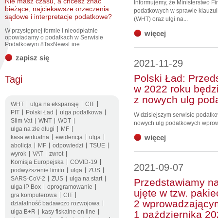
Nie masz czasu, a chcesz znać
Informujemy, że Ministerstwo F
bieżące, najciekawsze orzeczenia
podatkowych w sprawie klauzuli
sądowe i interpretacje podatkowe?
(WHT) oraz ulgi na...
W przystępnej formie i nieodpłatnie
więcej
opowiadamy o podatkach w Serwisie
Podatkowym 8TaxNewsLine
zapisz się
2021-11-29
Polski Ład: Przed
Tagi
w 2022 roku będz
z nowych ulg pod
WHT
ulga na ekspansję
CIT
PIT
Polski Ład
ulga podatkowa
W dzisiejszym serwisie podatk
Slim Vat
WNT
WDT
nowych ulg podatkowych wprowa
ulga na złe długi
MF
więcej
kasa wirtualna
ewidencja
ulga
abolicja
MF
odpowiedzi
TSUE
wyrok
VAT
zwrot
Komisja Europejska
COVID-19
2021-09-07
podwyższenie limitu
ulga
ZUS
SARS-CoV-2
ZUS
ulga na start
Przedstawiamy na
ulga IP Box
oprogramowanie
ujęte w tzw. paki
gra komputerowa
CIT
2 wprowadzający
działalność badawczo rozwojowa
ulga B+R
kasy fiskalne on line
1 października 20