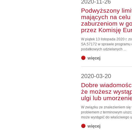
2020-11-26
Podwyższony limit
mających na celu
zaburzeniom w go
przez Komisję Eu
W piątek 13 listopada 2020 r. z
SA.57172 w sprawie programu 
podatkowych udzielanych ...
więcej
2020-03-20
Dobre wiadomości:
że możesz wystąp
ulgi lub umorzeni
W związku ze znalezieniem się 
problemem z terminowym uiszcz
może wystąpić do właściwego 
więcej