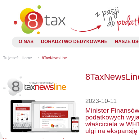
O NAS
DORADZTWO DEDYKOWANE
NASZE US
Tu jesteś:
Home
8TaxNewsLine
8TaxNewsLin
2023-10-11
Minister Finansów
podatkowych wyja
właściciela w WH
ulgi na ekspansję