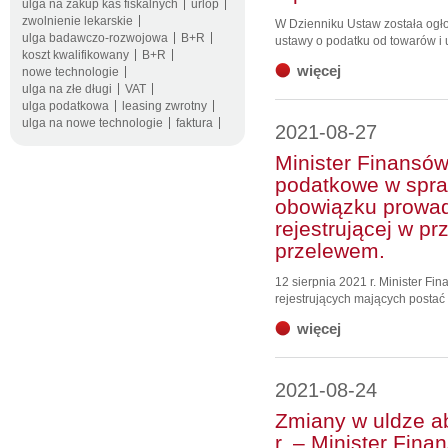
ulga na zakup kas fiskalnych
urlop
zwolnienie lekarskie
W Dzienniku Ustaw została ogło
ulga badawczo-rozwojowa
B+R
ustawy o podatku od towarów i u
koszt kwalifikowany
B+R
więcej
nowe technologie
ulga na złe długi
VAT
ulga podatkowa
leasing zwrotny
ulga na nowe technologie
faktura
2021-08-27
Minister Finansów
podatkowe w spraw
obowiązku prowad
rejestrującej w p
przelewem.
12 sierpnia 2021 r. Minister F
rejestrujących mających postać .
więcej
2021-08-24
Zmiany w uldze ab
r. – Minister Fin