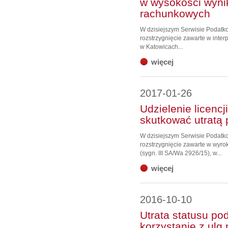
w wysokości wynik
rachunkowych
W dzisiejszym Serwisie Podat
rozstrzygnięcie zawarte w inter
w Katowicach...
więcej
2017-01-26
Udzielenie licenc
skutkować utratą 
W dzisiejszym Serwisie Podat
rozstrzygnięcie zawarte w wyro
(sygn. III SA/Wa 2926/15), w...
więcej
2016-10-10
Utrata statusu po
korzystanie z ulg