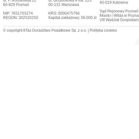
ul. F. Roosevelta 22
ul. Grzybowska 4 lok. 223
40-019 Katowice
60-829 Poznań
00-131 Warszawa
Sąd Rejonowy Poznań
NIP: 7831703274
KRS: 0000475766
Miasto i Wilda w Pozna
REGON: 302520250
Kapitał zakładowy: 56.000 zł
VIII Wydział Gospodar
© copyright 8Tax Doradztwo Podatkowe Sp. z o.o. |
Polityka cookies