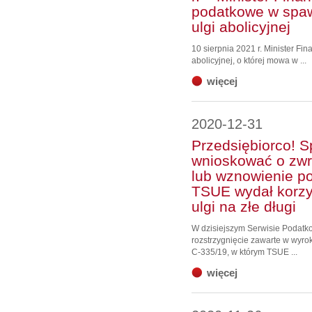
podatkowe w spaw
ulgi abolicyjnej
10 sierpnia 2021 r. Minister F
abolicyjnej, o której mowa w ...
więcej
2020-12-31
Przedsiębiorco! 
wnioskować o zwr
lub wznowienie p
TSUE wydał korzy
ulgi na złe długi
W dzisiejszym Serwisie Podat
rozstrzygnięcie zawarte w wyro
C‑335/19, w którym TSUE ...
więcej