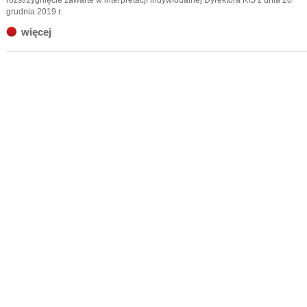
rozstrzygnięcie zawarte w interpretacji indywidualnej Dyrektora KIS z dnia 20
grudnia 2019 r.
więcej