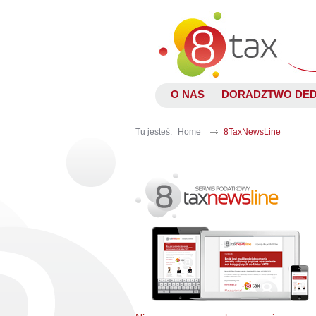
O NAS
DORADZTWO DE
Tu jesteś:
Home
8TaxNewsLine