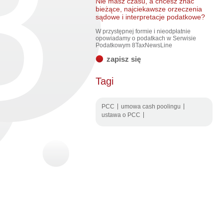
Nie masz czasu, a chcesz znać
bieżące, najciekawsze orzeczenia
sądowe i interpretacje podatkowe?
W przystępnej formie i nieodpłatnie
opowiadamy o podatkach w Serwisie
Podatkowym 8TaxNewsLine
zapisz się
Tagi
PCC
umowa cash poolingu
ustawa o PCC