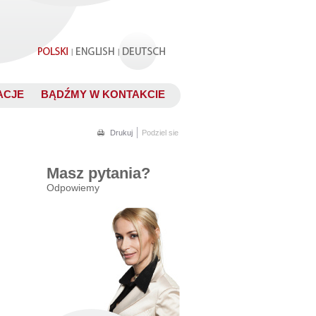
.
|
|
ACJE
BĄDŹMY W KONTAKCIE
.
Drukuj
Podziel sie
Masz pytania?
Odpowiemy