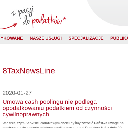
DYKOWANE
NASZE USŁUGI
SPECJALIZACJE
PUBLIK
8TaxNewsLine
2020-01-27
Umowa cash poolingu nie podlega
opodatkowaniu podatkiem od czynności
cywilnoprawnych
W dzisiejszym Serwisie Podatkowym chcielibyśmy zwrócić Państwa uwagę na