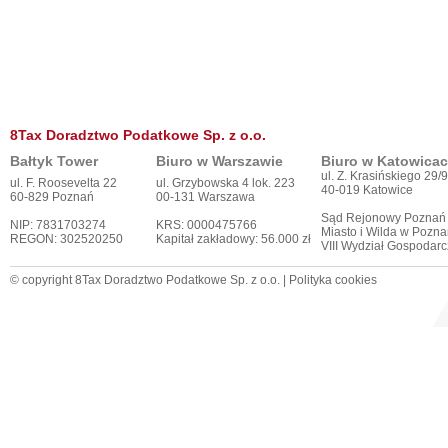
8Tax Doradztwo Podatkowe Sp. z o.o.
Bałtyk Tower
Biuro w Warszawie
Biuro w Katowica
ul. Z. Krasińskiego 29/9
ul. F. Roosevelta 22
ul. Grzybowska 4 lok. 223
40-019 Katowice
60-829 Poznań
00-131 Warszawa
Sąd Rejonowy Poznań
NIP: 7831703274
KRS: 0000475766
Miasto i Wilda w Pozna
REGON: 302520250
Kapitał zakładowy: 56.000 zł
VIII Wydział Gospodar
© copyright 8Tax Doradztwo Podatkowe Sp. z o.o. |
Polityka cookies