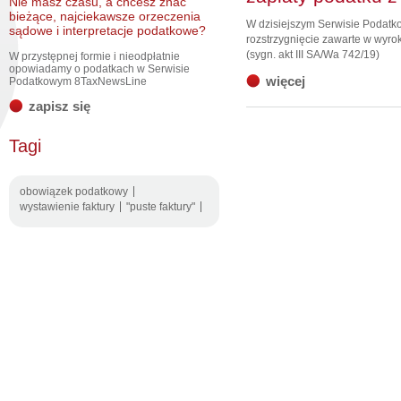
Nie masz czasu, a chcesz znać
bieżące, najciekawsze orzeczenia
W dzisiejszym Serwisie Podat
sądowe i interpretacje podatkowe?
rozstrzygnięcie zawarte w wyro
(sygn. akt III SA/Wa 742/19)
W przystępnej formie i nieodpłatnie
opowiadamy o podatkach w Serwisie
więcej
Podatkowym 8TaxNewsLine
zapisz się
Tagi
obowiązek podatkowy
wystawienie faktury
"puste faktury"