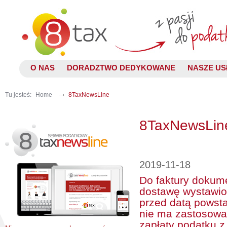
O NAS
DORADZTWO DEDYKOWANE
NASZE US
Tu jesteś:
Home
8TaxNewsLine
8TaxNewsLin
2019-11-18
Do faktury dokume
dostawę wystawion
przed datą powst
nie ma zastosowa
zapłaty podatku z 