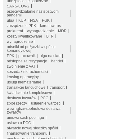
ubezpiecenie społeczne
SARS-COV-2
przeciwdziałanie nastepstwom
pandemii
ulga
KUP
NSA
PGK
zarządzenie PPK
koronawirus
prokurent
wynagrodzienie
MDR
koszty kwalifikowane
B+R
wynagrodzenie
odsetki od pożyczki w spółce
komandytowej
PPK
pracownik
ulga na start
odstępne za rezygnację
handel
zwolnienie z VAT
sprzedaż nieruchomości
leasing operacyjny
usługi niematerialne
transakcje łańcuchowe
transport
świadczenie kompleksowe
dostawa towarów
PCC
zbiór rzeczy
ustalenie wartości
wewnątrzwspólnotowa dostawa
towarów
umowa cash poolingu
ustawa o PCC
otwarcie nowej siedziby spółki
finansowanie transportu
mechanizm podzielonej płatności