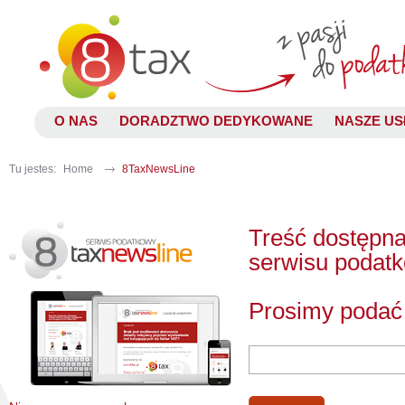
O NAS
DORADZTWO DEDYKOWANE
NASZE US
Tu jestes:
Home
8TaxNewsLine
Treść dostępna
serwisu podat
Prosimy podać 