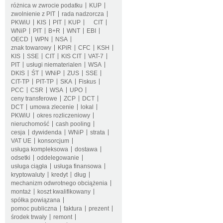
różnica w zwrocie podatku
KUP
zwolnienie z PIT
rada nadzorcza
PKWiU
KIS
PIT
KUP
CIT
WNiP
PIT
B+R
WNT
EBI
OECD
WPN
NSA
znak towarowy
KPiR
CFC
KSH
KIS
SSE
CIT
KIS CIT
VAT-7
PIT
usługi niematerialen
WSA
DKIS
ŚT
WNiP
ZUS
SSE
CIT-TP
PIT-TP
SKA
Fiskus
PCC
CSR
WSA
UPO
ceny transferowe
ZCP
DCT
DCT
umowa zlecenie
lokal
PKWiU
okres rozliczeniowy
nieruchomość
cash pooling
cesja
dywidenda
WNiP
strata
VAT UE
konsorcjum
usługa kompleksowa
dostawa
odsetki
oddelegowanie
usługa ciągła
usługa finansowa
kryptowaluty
kredyt
dług
mechanizm odwrotnego obciążenia
montaż
koszt kwalifikowany
spółka powiązana
pomoc publiczna
faktura
prezent
środek trwały
remont