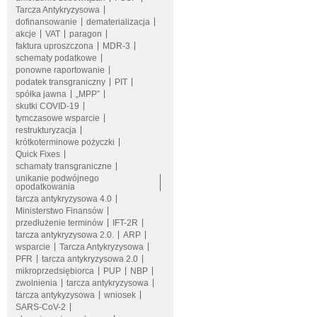
Tarcza Antykryzysowa
dofinansowanie
dematerializacja
akcje
VAT
paragon
faktura uproszczona
MDR-3
schematy podatkowe
ponowne raportowanie
podatek transgraniczny
PIT
spółka jawna
„MPP”
skutki COVID-19
tymczasowe wsparcie
restrukturyzacja
krótkoterminowe pożyczki
Quick Fixes
schamaty transgraniczne
unikanie podwójnego
opodatkowania
tarcza antykryzysowa 4.0
Ministerstwo Finansów
przedłużenie terminów
IFT-2R
tarcza antykryzysowa 2.0.
ARP
wsparcie
Tarcza Antykryzysowa
PFR
tarcza antykryzysowa 2.0
mikroprzedsiębiorca
PUP
NBP
zwolnienia
tarcza antykryzysowa
tarcza antykyzysowa
wniosek
SARS-CoV-2