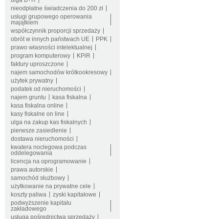
ulga B+R
nieodpłatne świadczenia do 200 zł
usługi grupowego operowania
majątkiem
współczynnik proporcji sprzedaży
obrót w innych państwach UE
PPK
prawo własności intelektualnej
program komputerowy
KPiR
faktury uproszczone
najem samochodów krótkookresowy
użytek prywatny
podatek od nieruchomości
najem gruntu
kasa fiskalna
kasa fiskalna online
kasy fiskalne on line
ulga na zakup kas fiskalnych
pierwsze zasiedlenie
dostawa nieruchomości
kwatera noclegowa podczas
oddelegowania
licencja na oprogramowanie
prawa autorskie
samochód służbowy
użytkowanie na prywatne cele
koszty paliwa
zyski kapitałowe
podwyższenie kapitału
zakładowego
usługa pośrednictwa sprzedaży