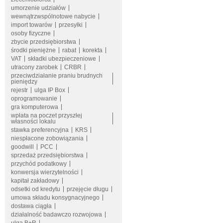
umorzenie udziałów
wewnątrzwspólnotowe nabycie
import towarów
przesyłki
osoby fizyczne
zbycie przedsiębiorstwa
środki pieniężne
rabat
korekta
VAT
składki ubezpieczeniowe
utracony zarobek
CRBR
przeciwdziałanie praniu brudnych
pieniędzy
rejestr
ulga IP Box
oprogramowanie
gra komputerowa
wpłata na poczet przyszłej
własności lokalu
stawka preferencyjna
KRS
niespłacone zobowiązania
goodwill
PCC
sprzedaż przedsiębiorstwa
przychód podatkowy
konwersja wierzytelności
kapitał zakładowy
odsetki od kredytu
przejęcie długu
umowa składu konsygnacyjnego
dostawa ciągła
działalność badawczo rozwojowa