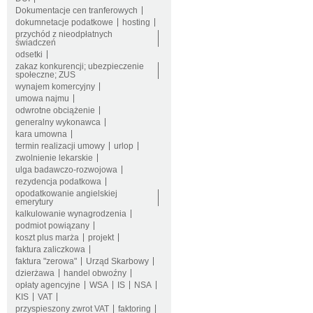
Dokumentacje cen tranferowych
dokumnetacje podatkowe
hosting
przychód z nieodpłatnych
świadczeń
odsetki
zakaz konkurencji; ubezpieczenie
społeczne; ZUS
wynajem komercyjny
umowa najmu
odwrotne obciążenie
generalny wykonawca
kara umowna
termin realizacji umowy
urlop
zwolnienie lekarskie
ulga badawczo-rozwojowa
rezydencja podatkowa
opodatkowanie angielskiej
emerytury
kalkulowanie wynagrodzenia
podmiot powiązany
koszt plus marża
projekt
faktura zaliczkowa
faktura "zerowa"
Urząd Skarbowy
dzierżawa
handel obwoźny
opłaty agencyjne
WSA
IS
NSA
KIS
VAT
przyspieszony zwrot VAT
faktoring