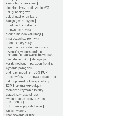
samochody osobowe
siedziba firmy
odliczenie VAT
usługi noclegowe
usługi gastronomiczne
kaucja gwarancyjna
upadłość kontrahenta
umowa licencyjna
błędna metoda kalkulacji
inna oczywista pomyłka
podatek akcyzowy
najem samochodu osobowego
czynności wspomagające
działalność badawczo-rozwojową
działalność B+R
delegacje
koszty noclegu
paragon fiskalny
wydanie paragonu
płatności mobilne
50% KUP
prace twórcze
umowa o prace
IT
usługi pośrednictwa sprzedaży
ZCP
faktura korygująca
moment otrzymania faktury
sprzedaż wierzytelności
zwolnienie ze sporządzania
dokumentacji
dokumentacje podatkowe
weksel własny
finansowanie dłużne