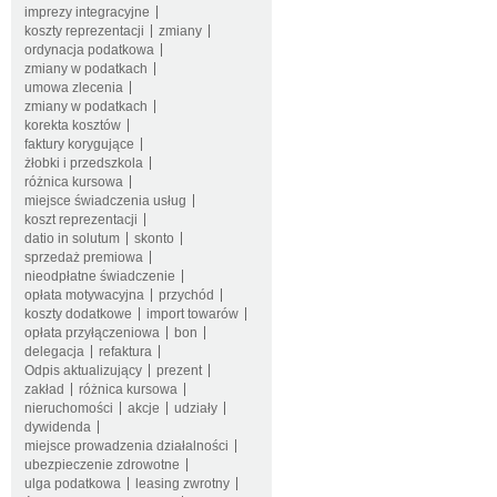
imprezy integracyjne
koszty reprezentacji
zmiany
ordynacja podatkowa
zmiany w podatkach
umowa zlecenia
zmiany w podatkach
korekta kosztów
faktury korygujące
żłobki i przedszkola
różnica kursowa
miejsce świadczenia usług
koszt reprezentacji
datio in solutum
skonto
sprzedaż premiowa
nieodpłatne świadczenie
opłata motywacyjna
przychód
koszty dodatkowe
import towarów
opłata przyłączeniowa
bon
delegacja
refaktura
Odpis aktualizujący
prezent
zakład
różnica kursowa
nieruchomości
akcje
udziały
dywidenda
miejsce prowadzenia działalności
ubezpieczenie zdrowotne
ulga podatkowa
leasing zwrotny