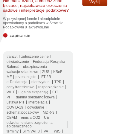
Nie masz czasu, a chcesz znac
biezace, najciekawsze orzeczenia
sadowe i interpretacje podatkowe?
W przystepnej formie i nieodplatnie
opowiadamy o podatkach w Serwisie
Podatkowym 8TaxNewsLine
zapisz sie
tranzyt
zgłoszenie celne
oświadczenie
Federacja Rosyjska
Bałoruś
ubezpieczenia
wakacje składkowe
ZUS
KSeF
MF
przesunięcie
IFT-2R
e-Deklaracja
nierezydent
TPR
ceny transferowe
rozporządzenie
WHT
ulga na ekspansję
CIT
PIT
danina solidarnościowa
ustawa PIT
interpelacja
COVID-19
odwołanie
schemat podatkowy
MDR-3
CBAM
emisja CO2
UE
odwołanie stanu zagrożenia
epidemicznego
terminy
Slim VAT 3
VAT
WIS