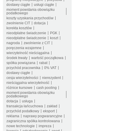
dostawy ciągłe
usługi ciągłe
moment powstania obowiązku
podatkowego
koszty uzyskania przychodów
zwolnienie CIT
dotacja
korekta kosztów
nieodpłatne świadczenie
PGK
nieodpłatne świadczenie
koszt
nagroda
zwolnienie z CIT
poręczenia wzajemne
wierzytelność nieściągalna
środek trwały
wartość początkowa
spółka powiązana
rabat
przychód pracownika
0% VAT
dostawy ciągłe
cesja wierzytelności
nierezydent
nieściągalna wierzytelność
różnice kursowe
cash pooling
moment powstania obowiązku
podatkowego
dotacja
usługa
transakcja łańcuchowa
zakład
przychód podatkowy
eksport
reklama
naprawy pogwarancyjne
zagraniczna spółka kontrolowana
nowe technologie
impreza