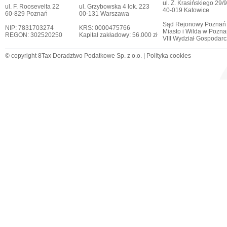
ul. Z. Krasińskiego 29/9
ul. F. Roosevelta 22
ul. Grzybowska 4 lok. 223
40-019 Katowice
60-829 Poznań
00-131 Warszawa
Sąd Rejonowy Poznań
NIP: 7831703274
KRS: 0000475766
Miasto i Wilda w Pozna
REGON: 302520250
Kapitał zakładowy: 56.000 zł
VIII Wydział Gospodar
© copyright 8Tax Doradztwo Podatkowe Sp. z o.o. |
Polityka cookies