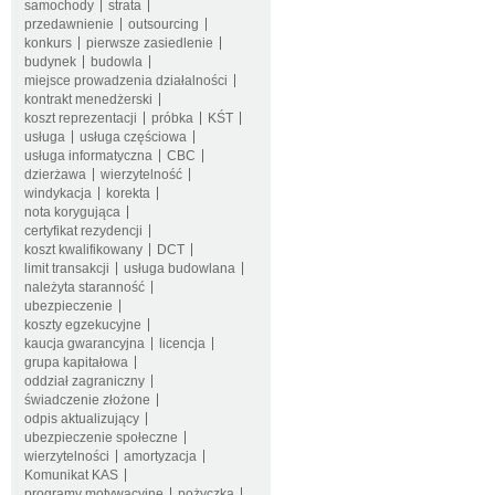
samochody
strata
przedawnienie
outsourcing
konkurs
pierwsze zasiedlenie
budynek
budowla
miejsce prowadzenia działalności
kontrakt menedżerski
koszt reprezentacji
próbka
KŚT
usługa
usługa częściowa
usługa informatyczna
CBC
dzierżawa
wierzytelność
windykacja
korekta
nota korygująca
certyfikat rezydencji
koszt kwalifikowany
DCT
limit transakcji
usługa budowlana
należyta staranność
ubezpieczenie
koszty egzekucyjne
kaucja gwarancyjna
licencja
grupa kapitałowa
oddział zagraniczny
świadczenie złożone
odpis aktualizujący
ubezpieczenie społeczne
wierzytelności
amortyzacja
Komunikat KAS
programy motywacyjne
pożyczka