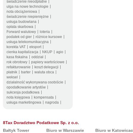
świadczenie nieodpłatne
ulga na nowe technologie
nota obciążeniowa
świadczenie niepieniężne
usługa budowlana
opłata skarbowa
Forward walutowy
loteria
podatek od gier
różnice kursowe
usługa telekomunikacyjna
korekta VAT
eksport
cienka kapitalizacja
NKUP
agio
kasa fiskalna
oddział
rok obrotowy
papiery wartościowe
refakturowanie
koszt delegacji
płatnik
barter
waluta obca
weksel
działalność wykonywana osobiście
opodatkowanie artystów
sukcesja podatkowa
nota księgowa
kompensata
usługa marketingowa
nagroda
8Tax Doradztwo Podatkowe Sp. z o.o.
Bałtyk Tower
Biuro w Warszawie
Biuro w Katowica