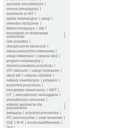
sprzedaż wierzytelności
umowa sekurytyzacji
zwolnienie w VAT
opłata motywacyjna
usługi
odwrotne obciążenie
faktura korygująca
stal
korzystanie ze służbowego
samochodu
cele prywatne
ubezpieczenie społeczne
zakup powierzchni reklamowej
usługi reklamowe
nabycie akcji
program motywacyjny
moment powstania przychodu
VAT naliczony
usługi noclegowe
stand still
nabycie udziałów
nakłady inwestycyjne
przejęcie
wzajemne poręczenia
nieodpłatne świadczenia
WDT
CIT
wierzytelności nieściągalne
wierzytelności umorzone
artykuły spożywcze dla
pracowników
delegacja
przychód pracownika
PIT; zwrot kosztów
znaki towarowe
SSE
B+R
koszty kwalifikowane
DUI