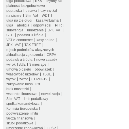
ulga podatkowa
KKS
czynny żal
płatności bezgotówkowe
poprawka
ustawa
czynny żal
na piśmie
Slim Vat
WDT
ulga na złe długi
kasa wirtualna
ulga
abolicja
odpowiedzi
PFR
subwencja
umorzenie
JPK_VAT
GTU
podatku u źródła
VAT e-commerce
kasy online
JPK_VAT
TAX FREE
rejestr podmiotów akcyzowych
aktualizacja zgłoszenia
CRPA
podatek u źródła
nowe zasady
wyrok TSUE
3 miesiące
umowa o dzieło
obowiązek
właściwość urzedów
TSUE
wyrok
zwrot
COVID-19
zakrywanie nosa i ust
brak maseczki
wsparcie finansowe
nowelizacja
Slim VAT
limit podatkowy
spółka komandytowa
Komisja Europejska
podwyższenie limitu
tarcza finansowa
skutki podatkowe
umorzenie zobowiązań
FGŚP