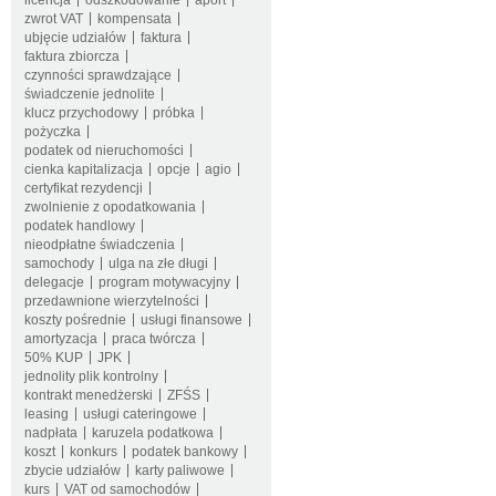
licencja
odszkodowanie
aport
zwrot VAT
kompensata
ubjęcie udziałów
faktura
faktura zbiorcza
czynności sprawdzające
świadczenie jednolite
klucz przychodowy
próbka
pożyczka
podatek od nieruchomości
cienka kapitalizacja
opcje
agio
certyfikat rezydencji
zwolnienie z opodatkowania
podatek handlowy
nieodpłatne świadczenia
samochody
ulga na złe długi
delegacje
program motywacyjny
przedawnione wierzytelności
koszty pośrednie
usługi finansowe
amortyzacja
praca twórcza
50% KUP
JPK
jednolity plik kontrolny
kontrakt menedżerski
ZFŚS
leasing
usługi cateringowe
nadpłata
karuzela podatkowa
koszt
konkurs
podatek bankowy
zbycie udziałów
karty paliwowe
kurs
VAT od samochodów