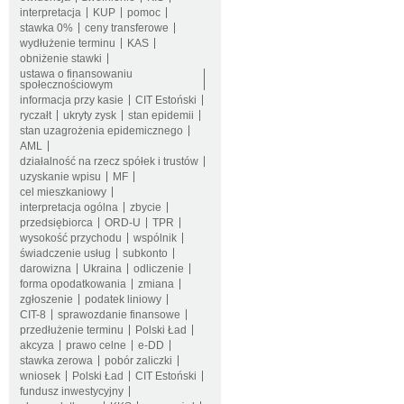
interpretacja
KUP
pomoc
stawka 0%
ceny transferowe
wydłużenie terminu
KAS
obniżenie stawki
ustawa o finansowaniu
społecznościowym
informacja przy kasie
CIT Estoński
ryczałt
ukryty zysk
stan epidemii
stan uzagrożenia epidemicznego
AML
działalność na rzecz spółek i trustów
uzyskanie wpisu
MF
cel mieszkaniowy
interpretacja ogólna
zbycie
przedsiębiorca
ORD-U
TPR
wysokość przychodu
wspólnik
świadczenie usług
subkonto
darowizna
Ukraina
odliczenie
forma opodatkowania
zmiana
zgłoszenie
podatek liniowy
CIT-8
sprawozdanie finansowe
przedłużenie terminu
Polski Ład
akcyza
prawo celne
e-DD
stawka zerowa
pobór zaliczki
wniosek
Polski Ład
CIT Estoński
fundusz inwestycyjny