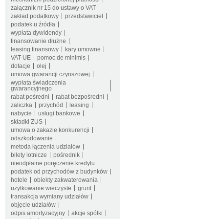
załącznik nr 15 do ustawy o VAT
zakład podatkowy
przedstawiciel
podatek u źródła
wypłata dywidendy
finansowanie dłużne
leasing finansowy
kary umowne
VAT-UE
pomoc de minimis
dotacje
olej
umowa gwarancji czynszowej
wypłata świadczenia
gwarancyjnego
rabat pośredni
rabat bezpośredni
zaliczka
przychód
leasing
nabycie
usługi bankowe
składki ZUS
umowa o zakazie konkurencji
odszkodowanie
metoda łączenia udziałów
bilety lotnicze
pośrednik
nieodpłatne poręczenie kredytu
podatek od przychodów z budynków
hotele
obiekty zakwaterowania
użytkowanie wieczyste
grunt
transakcja wymiany udziałów
objęcie udziałów
odpis amortyzacyjny
akcje spółki