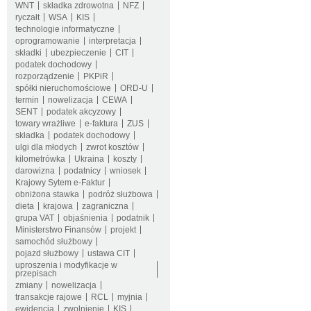
WNT
składka zdrowotna
NFZ
ryczałt
WSA
KIS
technologie informatyczne
oprogramowanie
interpretacja
składki
ubezpieczenie
CIT
podatek dochodowy
rozporządzenie
PKPiR
spółki nieruchomościowe
ORD-U
termin
nowelizacja
CEWA
SENT
podatek akcyzowy
towary wrażliwe
e-faktura
ZUS
składka
podatek dochodowy
ulgi dla młodych
zwrot kosztów
kilometrówka
Ukraina
koszty
darowizna
podatnicy
wniosek
Krajowy Sytem e-Faktur
obniżona stawka
podróż służbowa
dieta
krajowa
zagraniczna
grupa VAT
objaśnienia
podatnik
Ministerstwo Finansów
projekt
samochód służbowy
pojazd służbowy
ustawa CIT
uproszenia i modyfikacje w
przepisach
zmiany
nowelizacja
transakcje rajowe
RCL
myjnia
ewidencja
zwolnienie
KIS