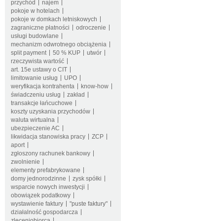
przychód
najem
pokoje w hotelach
pokoje w domkach letniskowych
zagraniczne płatności
odroczenie
usługi budowlane
mechanizm odwrotnego obciążenia
split payment
50 % KUP
utwór
rzeczywista wartość
art. 15e ustawy o CIT
limitowanie usług
UPO
weryfikacja kontrahenta
know-how
świadczeniu usług
zakład
transakcje łańcuchowe
koszty uzyskania przychodów
waluta wirtualna
ubezpieczenie AC
likwidacja stanowiska pracy
ZCP
aport
zgłoszony rachunek bankowy
zwolnienie
elementy prefabrykowane
domy jednorodzinne
zysk spółki
wsparcie nowych inwestycji
obowiązek podatkowy
wystawienie faktury
"puste faktury"
działalność gospodarcza
zleceniobiorca