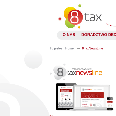
O NAS
DORADZTWO DE
Tu jestes:
Home
8TaxNewsLine