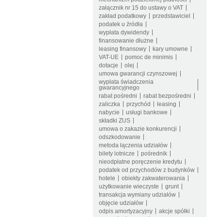
załącznik nr 15 do ustawy o VAT
zakład podatkowy
przedstawiciel
podatek u źródła
wypłata dywidendy
finansowanie dłużne
leasing finansowy
kary umowne
VAT-UE
pomoc de minimis
dotacje
olej
umowa gwarancji czynszowej
wypłata świadczenia
gwarancyjnego
rabat pośredni
rabat bezpośredni
zaliczka
przychód
leasing
nabycie
usługi bankowe
składki ZUS
umowa o zakazie konkurencji
odszkodowanie
metoda łączenia udziałów
bilety lotnicze
pośrednik
nieodpłatne poręczenie kredytu
podatek od przychodów z budynków
hotele
obiekty zakwaterowania
użytkowanie wieczyste
grunt
transakcja wymiany udziałów
objęcie udziałów
odpis amortyzacyjny
akcje spółki