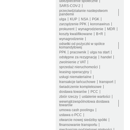
ubezpiecenie społeczne
SARS-COV-2
przeciwdziałanie nastepstwom
pandemii
ulga
KUP
NSA
PGK
zarządzenie PPK
koronawirus
prokurent
wynagrodzienie
MDR
koszty kwalifikowane
B+R
wynagrodzenie
odsetki od pożyczki w spółce
komandytowej
PPK
pracownik
ulga na start
odstępne za rezygnację
handel
zwolnienie z VAT
sprzedaż nieruchomości
leasing operacyjny
usługi niematerialne
transakcje łańcuchowe
transport
świadczenie kompleksowe
dostawa towarów
PCC
zbiór rzeczy
ustalenie wartości
wewnątrzwspólnotowa dostawa
towarów
umowa cash poolingu
ustawa o PCC
otwarcie nowej siedziby spółki
finansowanie transportu
mechanizm podzielonej płatności