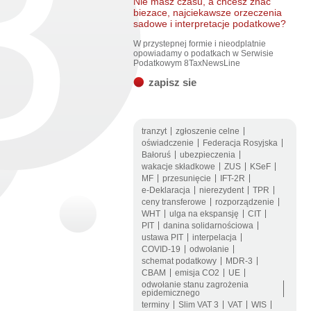
Nie masz czasu, a chcesz znac
biezace, najciekawsze orzeczenia
sadowe i interpretacje podatkowe?
W przystepnej formie i nieodplatnie
opowiadamy o podatkach w Serwisie
Podatkowym 8TaxNewsLine
zapisz sie
tranzyt
zgłoszenie celne
oświadczenie
Federacja Rosyjska
Bałoruś
ubezpieczenia
wakacje składkowe
ZUS
KSeF
MF
przesunięcie
IFT-2R
e-Deklaracja
nierezydent
TPR
ceny transferowe
rozporządzenie
WHT
ulga na ekspansję
CIT
PIT
danina solidarnościowa
ustawa PIT
interpelacja
COVID-19
odwołanie
schemat podatkowy
MDR-3
CBAM
emisja CO2
UE
odwołanie stanu zagrożenia
epidemicznego
terminy
Slim VAT 3
VAT
WIS