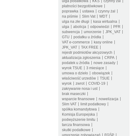
ulga podatkowa
KKS
czynny żal
płatności bezgotówkowe
poprawka
ustawa
czynny żal
na piśmie
Slim Vat
WDT
ulga na złe długi
kasa wirtualna
ulga
abolicja
odpowiedzi
PFR
subwencja
umorzenie
JPK_VAT
GTU
podatku u źródła
VAT e-commerce
kasy online
JPK_VAT
TAX FREE
rejestr podmiotów akcyzowych
aktualizacja zgłoszenia
CRPA
podatek u źródła
nowe zasady
wyrok TSUE
3 miesiące
umowa o dzieło
obowiązek
właściwość urzedów
TSUE
wyrok
zwrot
COVID-19
zakrywanie nosa i ust
brak maseczki
wsparcie finansowe
nowelizacja
Slim VAT
limit podatkowy
spółka komandytowa
Komisja Europejska
podwyższenie limitu
tarcza finansowa
skutki podatkowe
umorzenie zobowiązań
FGŚP