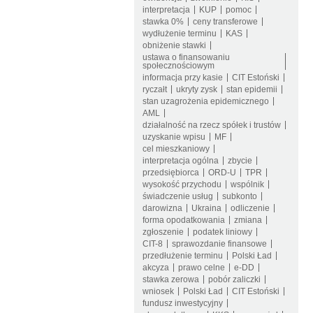
interpretacja
KUP
pomoc
stawka 0%
ceny transferowe
wydłużenie terminu
KAS
obniżenie stawki
ustawa o finansowaniu
społecznościowym
informacja przy kasie
CIT Estoński
ryczałt
ukryty zysk
stan epidemii
stan uzagrożenia epidemicznego
AML
działalność na rzecz spółek i trustów
uzyskanie wpisu
MF
cel mieszkaniowy
interpretacja ogólna
zbycie
przedsiębiorca
ORD-U
TPR
wysokość przychodu
wspólnik
świadczenie usług
subkonto
darowizna
Ukraina
odliczenie
forma opodatkowania
zmiana
zgłoszenie
podatek liniowy
CIT-8
sprawozdanie finansowe
przedłużenie terminu
Polski Ład
akcyza
prawo celne
e-DD
stawka zerowa
pobór zaliczki
wniosek
Polski Ład
CIT Estoński
fundusz inwestycyjny