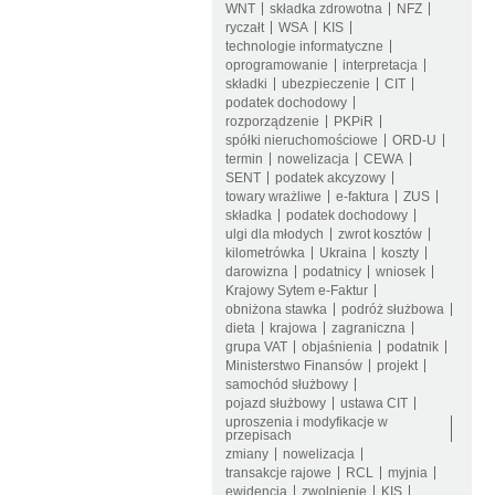
WNT
składka zdrowotna
NFZ
ryczałt
WSA
KIS
technologie informatyczne
oprogramowanie
interpretacja
składki
ubezpieczenie
CIT
podatek dochodowy
rozporządzenie
PKPiR
spółki nieruchomościowe
ORD-U
termin
nowelizacja
CEWA
SENT
podatek akcyzowy
towary wrażliwe
e-faktura
ZUS
składka
podatek dochodowy
ulgi dla młodych
zwrot kosztów
kilometrówka
Ukraina
koszty
darowizna
podatnicy
wniosek
Krajowy Sytem e-Faktur
obniżona stawka
podróż służbowa
dieta
krajowa
zagraniczna
grupa VAT
objaśnienia
podatnik
Ministerstwo Finansów
projekt
samochód służbowy
pojazd służbowy
ustawa CIT
uproszenia i modyfikacje w
przepisach
zmiany
nowelizacja
transakcje rajowe
RCL
myjnia
ewidencja
zwolnienie
KIS