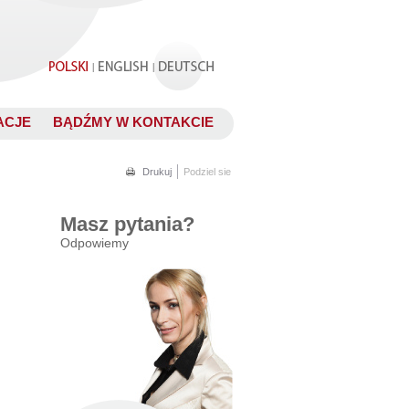
.
|
|
ACJE
BĄDŹMY W KONTAKCIE
.
Drukuj
Podziel sie
Masz pytania?
Odpowiemy