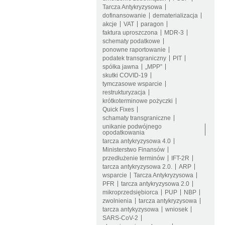
Tarcza Antykryzysowa
dofinansowanie
dematerializacja
akcje
VAT
paragon
faktura uproszczona
MDR-3
schematy podatkowe
ponowne raportowanie
podatek transgraniczny
PIT
spółka jawna
„MPP”
skutki COVID-19
tymczasowe wsparcie
restrukturyzacja
krótkoterminowe pożyczki
Quick Fixes
schamaty transgraniczne
unikanie podwójnego
opodatkowania
tarcza antykryzysowa 4.0
Ministerstwo Finansów
przedłużenie terminów
IFT-2R
tarcza antykryzysowa 2.0.
ARP
wsparcie
Tarcza Antykryzysowa
PFR
tarcza antykryzysowa 2.0
mikroprzedsiębiorca
PUP
NBP
zwolnienia
tarcza antykryzysowa
tarcza antykyzysowa
wniosek
SARS-CoV-2