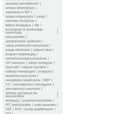
sprzedaż wierzytelności
umowa sekurytyzacji
zwolnienie w VAT
opłata motywacyjna
usługi
odwrotne obciążenie
faktura korygująca
stal
korzystanie ze służbowego
samochodu
cele prywatne
ubezpieczenie społeczne
zakup powierzchni reklamowej
usługi reklamowe
nabycie akcji
program motywacyjny
moment powstania przychodu
VAT naliczony
usługi noclegowe
stand still
nabycie udziałów
nakłady inwestycyjne
przejęcie
wzajemne poręczenia
nieodpłatne świadczenia
WDT
CIT
wierzytelności nieściągalne
wierzytelności umorzone
artykuły spożywcze dla
pracowników
delegacja
przychód pracownika
PIT; zwrot kosztów
znaki towarowe
SSE
B+R
koszty kwalifikowane
DUI