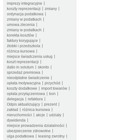
imprezy integracyjne
koszty reprezentacji
zmiany
ordynacja podatkowa
zmiany w podatkach
umowa zlecenia
zmiany w podatkach
korekta kosztów
faktury korygujące
żłobki i przedszkola
różnica kursowa
miejsce świadczenia usług
koszt reprezentacji
datio in solutum
skonto
sprzedaż premiowa
nieodpłatne świadczenie
opłata motywacyjna
przychód
koszty dodatkowe
import towarów
opłata przyłączeniowa
bon
delegacja
refaktura
Odpis aktualizujący
prezent
zakład
różnica kursowa
nieruchomości
akcje
udziały
dywidenda
miejsce prowadzenia działalności
ubezpieczenie zdrowotne
ulga podatkowa
leasing zwrotny