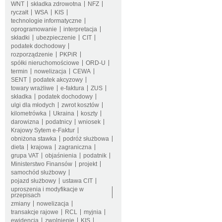
WNT
składka zdrowotna
NFZ
ryczałt
WSA
KIS
technologie informatyczne
oprogramowanie
interpretacja
składki
ubezpieczenie
CIT
podatek dochodowy
rozporządzenie
PKPiR
spółki nieruchomościowe
ORD-U
termin
nowelizacja
CEWA
SENT
podatek akcyzowy
towary wrażliwe
e-faktura
ZUS
składka
podatek dochodowy
ulgi dla młodych
zwrot kosztów
kilometrówka
Ukraina
koszty
darowizna
podatnicy
wniosek
Krajowy Sytem e-Faktur
obniżona stawka
podróż służbowa
dieta
krajowa
zagraniczna
grupa VAT
objaśnienia
podatnik
Ministerstwo Finansów
projekt
samochód służbowy
pojazd służbowy
ustawa CIT
uproszenia i modyfikacje w
przepisach
zmiany
nowelizacja
transakcje rajowe
RCL
myjnia
ewidencja
zwolnienie
KIS