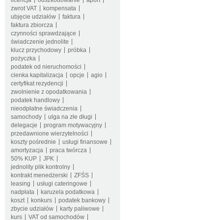
licencja
odszkodowanie
aport
zwrot VAT
kompensata
ubjęcie udziałów
faktura
faktura zbiorcza
czynności sprawdzające
świadczenie jednolite
klucz przychodowy
próbka
pożyczka
podatek od nieruchomości
cienka kapitalizacja
opcje
agio
certyfikat rezydencji
zwolnienie z opodatkowania
podatek handlowy
nieodpłatne świadczenia
samochody
ulga na złe długi
delegacje
program motywacyjny
przedawnione wierzytelności
koszty pośrednie
usługi finansowe
amortyzacja
praca twórcza
50% KUP
JPK
jednolity plik kontrolny
kontrakt menedżerski
ZFŚS
leasing
usługi cateringowe
nadpłata
karuzela podatkowa
koszt
konkurs
podatek bankowy
zbycie udziałów
karty paliwowe
kurs
VAT od samochodów