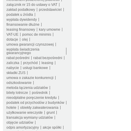
załącznik nr 15 do ustawy o VAT
zakład podatkowy
przedstawiciel
podatek u źródła
wypłata dywidendy
finansowanie dłużne
leasing finansowy
kary umowne
VAT-UE
pomoc de minimis
dotacje
olej
umowa gwarancji czynszowej
wypłata świadczenia
gwarancyjnego
rabat pośredni
rabat bezpośredni
zaliczka
przychód
leasing
nabycie
usługi bankowe
składki ZUS
umowa o zakazie konkurencji
odszkodowanie
metoda łączenia udziałów
bilety lotnicze
pośrednik
nieodpłatne poręczenie kredytu
podatek od przychodów z budynków
hotele
obiekty zakwaterowania
użytkowanie wieczyste
grunt
transakcja wymiany udziałów
objęcie udziałów
odpis amortyzacyjny
akcje spółki