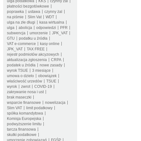
ulga podatkowa
KKS
czynny żal
płatności bezgotówkowe
poprawka
ustawa
czynny żal
na piśmie
Slim Vat
WDT
ulga na złe długi
kasa wirtualna
ulga
abolicja
odpowiedzi
PFR
subwencja
umorzenie
JPK_VAT
GTU
podatku u źródła
VAT e-commerce
kasy online
JPK_VAT
TAX FREE
rejestr podmiotów akcyzowych
aktualizacja zgłoszenia
CRPA
podatek u źródła
nowe zasady
wyrok TSUE
3 miesiące
umowa o dzieło
obowiązek
właściwość urzedów
TSUE
wyrok
zwrot
COVID-19
zakrywanie nosa i ust
brak maseczki
wsparcie finansowe
nowelizacja
Slim VAT
limit podatkowy
spółka komandytowa
Komisja Europejska
podwyższenie limitu
tarcza finansowa
skutki podatkowe
umorzenie zobowiązań
FGŚP