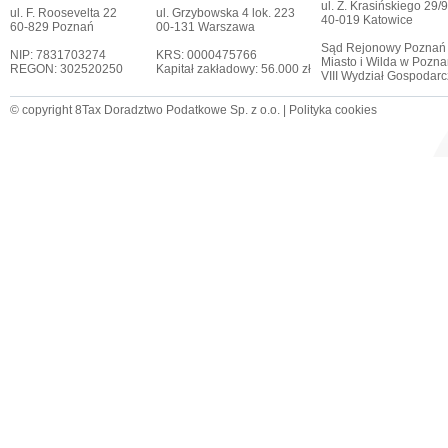
ul. Z. Krasińskiego 29/9
ul. F. Roosevelta 22
ul. Grzybowska 4 lok. 223
40-019 Katowice
60-829 Poznań
00-131 Warszawa
Sąd Rejonowy Poznań
NIP: 7831703274
KRS: 0000475766
Miasto i Wilda w Pozna
REGON: 302520250
Kapitał zakładowy: 56.000 zł
VIII Wydział Gospodar
© copyright 8Tax Doradztwo Podatkowe Sp. z o.o. |
Polityka cookies