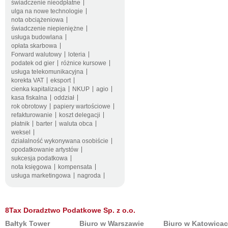
świadczenie nieodpłatne
ulga na nowe technologie
nota obciążeniowa
świadczenie niepieniężne
usługa budowlana
opłata skarbowa
Forward walutowy
loteria
podatek od gier
różnice kursowe
usługa telekomunikacyjna
korekta VAT
eksport
cienka kapitalizacja
NKUP
agio
kasa fiskalna
oddział
rok obrotowy
papiery wartościowe
refakturowanie
koszt delegacji
płatnik
barter
waluta obca
weksel
działalność wykonywana osobiście
opodatkowanie artystów
sukcesja podatkowa
nota księgowa
kompensata
usługa marketingowa
nagroda
8Tax Doradztwo Podatkowe Sp. z o.o.
Bałtyk Tower
Biuro w Warszawie
Biuro w Katowica