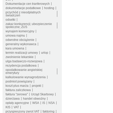
Dokumentacje cen tranferowych
dokumnetacje podatkowe
hosting
przychód z nieodpłatnych
świadczeń
odsetki
zakaz konkurencji; ubezpieczenie
społeczne; ZUS
wynajem komercyjny
umowa najmu
odwrotne obciążenie
generalny wykonawca
kara umowna
termin realizacji umowy
urlop
zwolnienie lekarskie
ulga badawczo-rozwojowa
rezydencja podatkowa
opodatkowanie angielskiej
emerytury
kalkulowanie wynagrodzenia
podmiot powiązany
koszt plus marża
projekt
faktura zaliczkowa
faktura "zerowa"
Urząd Skarbowy
dzierżawa
handel obwoźny
opłaty agencyjne
WSA
IS
NSA
KIS
VAT
przyspieszony zwrot VAT
faktoring