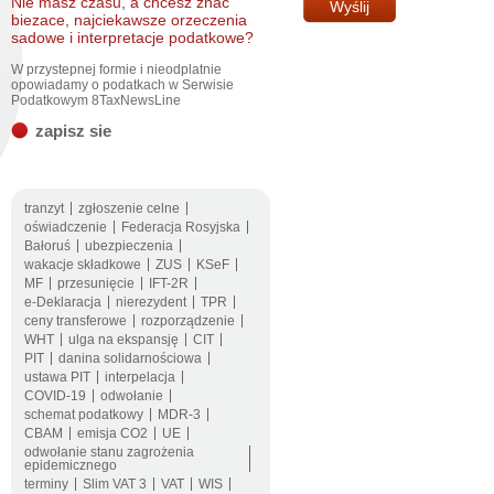
Nie masz czasu, a chcesz znac
biezace, najciekawsze orzeczenia
sadowe i interpretacje podatkowe?
W przystepnej formie i nieodplatnie
opowiadamy o podatkach w Serwisie
Podatkowym 8TaxNewsLine
zapisz sie
tranzyt
zgłoszenie celne
oświadczenie
Federacja Rosyjska
Bałoruś
ubezpieczenia
wakacje składkowe
ZUS
KSeF
MF
przesunięcie
IFT-2R
e-Deklaracja
nierezydent
TPR
ceny transferowe
rozporządzenie
WHT
ulga na ekspansję
CIT
PIT
danina solidarnościowa
ustawa PIT
interpelacja
COVID-19
odwołanie
schemat podatkowy
MDR-3
CBAM
emisja CO2
UE
odwołanie stanu zagrożenia
epidemicznego
terminy
Slim VAT 3
VAT
WIS