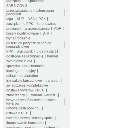
ubezpiecenie społeczne
SARS-COV-2
przeciwdziałanie nastepstwom
pandemii
ulga
KUP
NSA
PGK
zarządzenie PPK
koronawirus
prokurent
wynagrodzienie
MDR
koszty kwalifikowane
B+R
wynagrodzenie
odsetki od pożyczki w spółce
komandytowej
PPK
pracownik
ulga na start
odstępne za rezygnację
handel
zwolnienie z VAT
sprzedaż nieruchomości
leasing operacyjny
usługi niematerialne
transakcje łańcuchowe
transport
świadczenie kompleksowe
dostawa towarów
PCC
zbiór rzeczy
ustalenie wartości
wewnątrzwspólnotowa dostawa
towarów
umowa cash poolingu
ustawa o PCC
otwarcie nowej siedziby spółki
finansowanie transportu
mechanizm podzielonej płatności