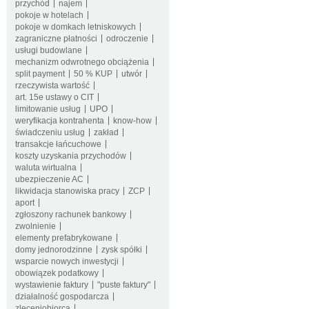
przychód
najem
pokoje w hotelach
pokoje w domkach letniskowych
zagraniczne płatności
odroczenie
usługi budowlane
mechanizm odwrotnego obciążenia
split payment
50 % KUP
utwór
rzeczywista wartość
art. 15e ustawy o CIT
limitowanie usług
UPO
weryfikacja kontrahenta
know-how
świadczeniu usług
zakład
transakcje łańcuchowe
koszty uzyskania przychodów
waluta wirtualna
ubezpieczenie AC
likwidacja stanowiska pracy
ZCP
aport
zgłoszony rachunek bankowy
zwolnienie
elementy prefabrykowane
domy jednorodzinne
zysk spółki
wsparcie nowych inwestycji
obowiązek podatkowy
wystawienie faktury
"puste faktury"
działalność gospodarcza
zleceniobiorca