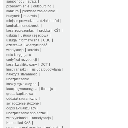
samochody
strata
przedawnienie
outsourcing
konkurs
pierwsze zasiedlenie
budynek
budowla
miejsce prowadzenia działalności
kontrakt menedżerski
koszt reprezentacji
próbka
KŚT
usługa
usługa częściowa
usługa informatyczna
CBC
dzierżawa
wierzytelność
windykacja
korekta
nota korygująca
certyfikat rezydencji
koszt kwalifikowany
DCT
limit transakcji
usługa budowlana
należyta staranność
ubezpieczenie
koszty egzekucyjne
kaucja gwarancyjna
licencja
grupa kapitałowa
oddział zagraniczny
świadczenie złożone
odpis aktualizujący
ubezpieczenie społeczne
wierzytelności
amortyzacja
Komunikat KAS
programy motywacyjne
pożyczka