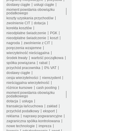
dostawy ciągłe
usługi ciągłe
moment powstania obowiązku
podatkowego
koszty uzyskania przychodów
zwolnienie CIT
dotacja
korekta kosztów
nieodpłatne świadczenie
PGK
nieodpłatne świadczenie
koszt
nagroda
zwolnienie z CIT
poręczenia wzajemne
wierzytelność nieściągalna
środek trwały
wartość początkowa
spółka powiązana
rabat
przychód pracownika
0% VAT
dostawy ciągłe
cesja wierzytelności
nierezydent
nieściągalna wierzytelność
różnice kursowe
cash pooling
moment powstania obowiązku
podatkowego
dotacja
usługa
transakcja łańcuchowa
zakład
przychód podatkowy
eksport
reklama
naprawy pogwarancyjne
zagraniczna spółka kontrolowana
nowe technologie
impreza