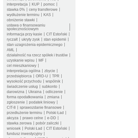
interpretacja
KUP
pomoc
stawka 0%
ceny transferowe
wydłużenie terminu
KAS
obniżenie stawki
ustawa o finansowaniu
społecznościowym
informacja przy kasie
CIT Estoński
ryczałt
ukryty zysk
stan epidemii
stan uzagrożenia epidemicznego
AML
działalność na rzecz spółek i trustów
uzyskanie wpisu
MF
cel mieszkaniowy
interpretacja ogólna
zbycie
przedsiębiorca
ORD-U
TPR
wysokość przychodu
wspólnik
świadczenie usług
subkonto
darowizna
Ukraina
odliczenie
forma opodatkowania
zmiana
zgłoszenie
podatek liniowy
CIT-8
sprawozdanie finansowe
przedłużenie terminu
Polski Ład
akcyza
prawo celne
e-DD
stawka zerowa
pobór zaliczki
wniosek
Polski Ład
CIT Estoński
fundusz inwestycyjny