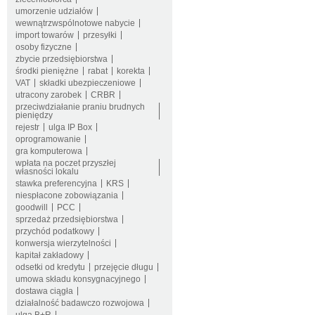
umorzenie udziałów
wewnątrzwspólnotowe nabycie
import towarów
przesyłki
osoby fizyczne
zbycie przedsiębiorstwa
środki pieniężne
rabat
korekta
VAT
składki ubezpieczeniowe
utracony zarobek
CRBR
przeciwdziałanie praniu brudnych
pieniędzy
rejestr
ulga IP Box
oprogramowanie
gra komputerowa
wpłata na poczet przyszłej
własności lokalu
stawka preferencyjna
KRS
niespłacone zobowiązania
goodwill
PCC
sprzedaż przedsiębiorstwa
przychód podatkowy
konwersja wierzytelności
kapitał zakładowy
odsetki od kredytu
przejęcie długu
umowa składu konsygnacyjnego
dostawa ciągła
działalność badawczo rozwojowa