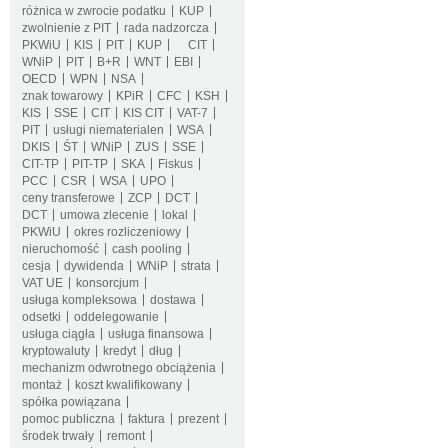
różnica w zwrocie podatku
KUP
zwolnienie z PIT
rada nadzorcza
PKWiU
KIS
PIT
KUP
CIT
WNiP
PIT
B+R
WNT
EBI
OECD
WPN
NSA
znak towarowy
KPiR
CFC
KSH
KIS
SSE
CIT
KIS CIT
VAT-7
PIT
usługi niematerialen
WSA
DKIS
ŚT
WNiP
ZUS
SSE
CIT-TP
PIT-TP
SKA
Fiskus
PCC
CSR
WSA
UPO
ceny transferowe
ZCP
DCT
DCT
umowa zlecenie
lokal
PKWiU
okres rozliczeniowy
nieruchomość
cash pooling
cesja
dywidenda
WNiP
strata
VAT UE
konsorcjum
usługa kompleksowa
dostawa
odsetki
oddelegowanie
usługa ciągła
usługa finansowa
kryptowaluty
kredyt
dług
mechanizm odwrotnego obciążenia
montaż
koszt kwalifikowany
spółka powiązana
pomoc publiczna
faktura
prezent
środek trwały
remont