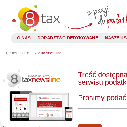
O NAS
DORADZTWO DEDYKOWANE
NASZE US
Tu jestes:
Home
8TaxNewsLine
Treść dostępna
serwisu podat
Prosimy podać 