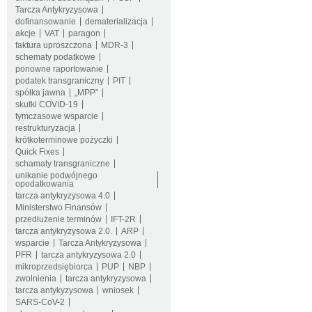
Tarcza Antykryzysowa
dofinansowanie
dematerializacja
akcje
VAT
paragon
faktura uproszczona
MDR-3
schematy podatkowe
ponowne raportowanie
podatek transgraniczny
PIT
spółka jawna
„MPP”
skutki COVID-19
tymczasowe wsparcie
restrukturyzacja
krótkoterminowe pożyczki
Quick Fixes
schamaty transgraniczne
unikanie podwójnego
opodatkowania
tarcza antykryzysowa 4.0
Ministerstwo Finansów
przedłużenie terminów
IFT-2R
tarcza antykryzysowa 2.0.
ARP
wsparcie
Tarcza Antykryzysowa
PFR
tarcza antykryzysowa 2.0
mikroprzedsiębiorca
PUP
NBP
zwolnienia
tarcza antykryzysowa
tarcza antykyzysowa
wniosek
SARS-CoV-2