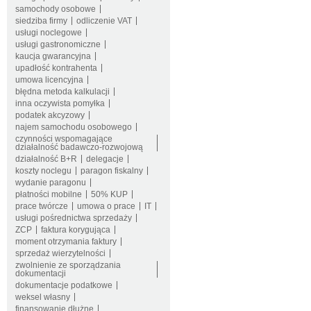
samochody osobowe
siedziba firmy
odliczenie VAT
usługi noclegowe
usługi gastronomiczne
kaucja gwarancyjna
upadłość kontrahenta
umowa licencyjna
błędna metoda kalkulacji
inna oczywista pomyłka
podatek akcyzowy
najem samochodu osobowego
czynności wspomagające
działalność badawczo-rozwojową
działalność B+R
delegacje
koszty noclegu
paragon fiskalny
wydanie paragonu
płatności mobilne
50% KUP
prace twórcze
umowa o prace
IT
usługi pośrednictwa sprzedaży
ZCP
faktura korygująca
moment otrzymania faktury
sprzedaż wierzytelności
zwolnienie ze sporządzania
dokumentacji
dokumentacje podatkowe
weksel własny
finansowanie dłużne