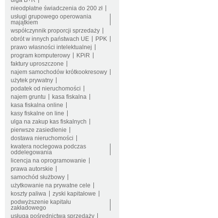
ulga B+R
nieodpłatne świadczenia do 200 zł
usługi grupowego operowania
majątkiem
współczynnik proporcji sprzedaży
obrót w innych państwach UE
PPK
prawo własności intelektualnej
program komputerowy
KPiR
faktury uproszczone
najem samochodów krótkookresowy
użytek prywatny
podatek od nieruchomości
najem gruntu
kasa fiskalna
kasa fiskalna online
kasy fiskalne on line
ulga na zakup kas fiskalnych
pierwsze zasiedlenie
dostawa nieruchomości
kwatera noclegowa podczas
oddelegowania
licencja na oprogramowanie
prawa autorskie
samochód służbowy
użytkowanie na prywatne cele
koszty paliwa
zyski kapitałowe
podwyższenie kapitału
zakładowego
usługa pośrednictwa sprzedaży