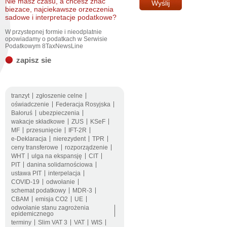
Nie masz czasu, a chcesz znac
biezace, najciekawsze orzeczenia
sadowe i interpretacje podatkowe?
W przystepnej formie i nieodplatnie
opowiadamy o podatkach w Serwisie
Podatkowym 8TaxNewsLine
zapisz sie
tranzyt
zgłoszenie celne
oświadczenie
Federacja Rosyjska
Bałoruś
ubezpieczenia
wakacje składkowe
ZUS
KSeF
MF
przesunięcie
IFT-2R
e-Deklaracja
nierezydent
TPR
ceny transferowe
rozporządzenie
WHT
ulga na ekspansję
CIT
PIT
danina solidarnościowa
ustawa PIT
interpelacja
COVID-19
odwołanie
schemat podatkowy
MDR-3
CBAM
emisja CO2
UE
odwołanie stanu zagrożenia
epidemicznego
terminy
Slim VAT 3
VAT
WIS