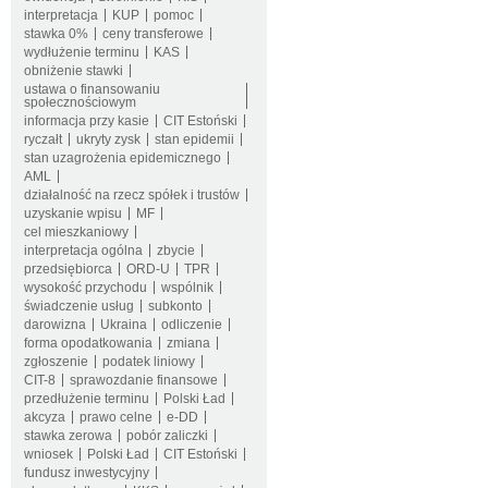
interpretacja
KUP
pomoc
stawka 0%
ceny transferowe
wydłużenie terminu
KAS
obniżenie stawki
ustawa o finansowaniu
społecznościowym
informacja przy kasie
CIT Estoński
ryczałt
ukryty zysk
stan epidemii
stan uzagrożenia epidemicznego
AML
działalność na rzecz spółek i trustów
uzyskanie wpisu
MF
cel mieszkaniowy
interpretacja ogólna
zbycie
przedsiębiorca
ORD-U
TPR
wysokość przychodu
wspólnik
świadczenie usług
subkonto
darowizna
Ukraina
odliczenie
forma opodatkowania
zmiana
zgłoszenie
podatek liniowy
CIT-8
sprawozdanie finansowe
przedłużenie terminu
Polski Ład
akcyza
prawo celne
e-DD
stawka zerowa
pobór zaliczki
wniosek
Polski Ład
CIT Estoński
fundusz inwestycyjny