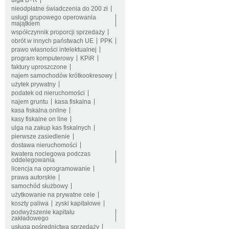
ulga B+R
nieodpłatne świadczenia do 200 zł
usługi grupowego operowania
majątkiem
współczynnik proporcji sprzedaży
obrót w innych państwach UE
PPK
prawo własności intelektualnej
program komputerowy
KPiR
faktury uproszczone
najem samochodów krótkookresowy
użytek prywatny
podatek od nieruchomości
najem gruntu
kasa fiskalna
kasa fiskalna online
kasy fiskalne on line
ulga na zakup kas fiskalnych
pierwsze zasiedlenie
dostawa nieruchomości
kwatera noclegowa podczas
oddelegowania
licencja na oprogramowanie
prawa autorskie
samochód służbowy
użytkowanie na prywatne cele
koszty paliwa
zyski kapitałowe
podwyższenie kapitału
zakładowego
usługa pośrednictwa sprzedaży