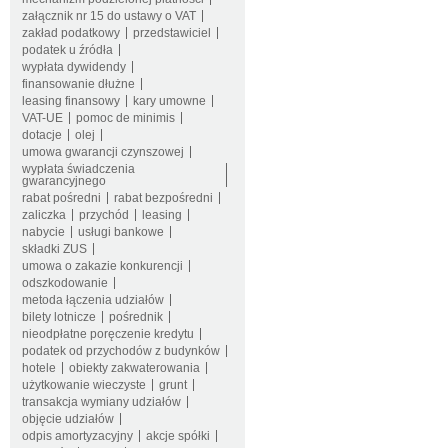
załącznik nr 15 do ustawy o VAT
zakład podatkowy
przedstawiciel
podatek u źródła
wypłata dywidendy
finansowanie dłużne
leasing finansowy
kary umowne
VAT-UE
pomoc de minimis
dotacje
olej
umowa gwarancji czynszowej
wypłata świadczenia
gwarancyjnego
rabat pośredni
rabat bezpośredni
zaliczka
przychód
leasing
nabycie
usługi bankowe
składki ZUS
umowa o zakazie konkurencji
odszkodowanie
metoda łączenia udziałów
bilety lotnicze
pośrednik
nieodpłatne poręczenie kredytu
podatek od przychodów z budynków
hotele
obiekty zakwaterowania
użytkowanie wieczyste
grunt
transakcja wymiany udziałów
objęcie udziałów
odpis amortyzacyjny
akcje spółki