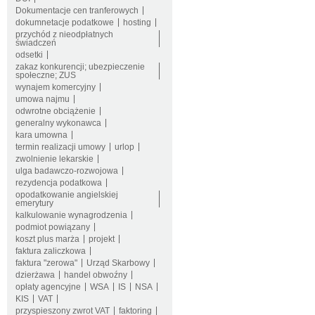
Dokumentacje cen tranferowych
dokumnetacje podatkowe
hosting
przychód z nieodpłatnych
świadczeń
odsetki
zakaz konkurencji; ubezpieczenie
społeczne; ZUS
wynajem komercyjny
umowa najmu
odwrotne obciążenie
generalny wykonawca
kara umowna
termin realizacji umowy
urlop
zwolnienie lekarskie
ulga badawczo-rozwojowa
rezydencja podatkowa
opodatkowanie angielskiej
emerytury
kalkulowanie wynagrodzenia
podmiot powiązany
koszt plus marża
projekt
faktura zaliczkowa
faktura "zerowa"
Urząd Skarbowy
dzierżawa
handel obwoźny
opłaty agencyjne
WSA
IS
NSA
KIS
VAT
przyspieszony zwrot VAT
faktoring