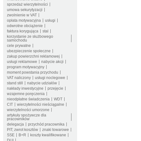
sprzedaż wierzytelności
umowa sekurytyzacji
zwolnienie w VAT
opłata motywacyjna
usługi
odwrotne obciążenie
faktura korygująca
stal
korzystanie ze służbowego
samochodu
cele prywatne
ubezpieczenie społeczne
zakup powierzchni reklamowej
usługi reklamowe
nabycie akcji
program motywacyjny
moment powstania przychodu
VAT naliczony
usługi noclegowe
stand still
nabycie udziałów
nakłady inwestycyjne
przejęcie
wzajemne poręczenia
nieodpłatne świadczenia
WDT
CIT
wierzytelności nieściągalne
wierzytelności umorzone
artykuły spożywcze dla
pracowników
delegacja
przychód pracownika
PIT; zwrot kosztów
znaki towarowe
SSE
B+R
koszty kwalifikowane
DUI