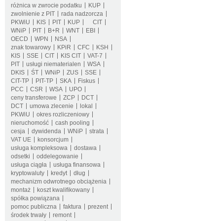
różnica w zwrocie podatku
KUP
zwolnienie z PIT
rada nadzorcza
PKWiU
KIS
PIT
KUP
CIT
WNiP
PIT
B+R
WNT
EBI
OECD
WPN
NSA
znak towarowy
KPiR
CFC
KSH
KIS
SSE
CIT
KIS CIT
VAT-7
PIT
usługi niematerialen
WSA
DKIS
ŚT
WNiP
ZUS
SSE
CIT-TP
PIT-TP
SKA
Fiskus
PCC
CSR
WSA
UPO
ceny transferowe
ZCP
DCT
DCT
umowa zlecenie
lokal
PKWiU
okres rozliczeniowy
nieruchomość
cash pooling
cesja
dywidenda
WNiP
strata
VAT UE
konsorcjum
usługa kompleksowa
dostawa
odsetki
oddelegowanie
usługa ciągła
usługa finansowa
kryptowaluty
kredyt
dług
mechanizm odwrotnego obciążenia
montaż
koszt kwalifikowany
spółka powiązana
pomoc publiczna
faktura
prezent
środek trwały
remont