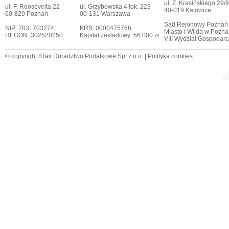
ul. Z. Krasińskiego 29/9
ul. F. Roosevelta 22
ul. Grzybowska 4 lok. 223
40-019 Katowice
60-829 Poznań
00-131 Warszawa
Sąd Rejonowy Poznań
NIP: 7831703274
KRS: 0000475766
Miasto i Wilda w Pozna
REGON: 302520250
Kapitał zakładowy: 56.000 zł
VIII Wydział Gospodar
© copyright 8Tax Doradztwo Podatkowe Sp. z o.o. |
Polityka cookies