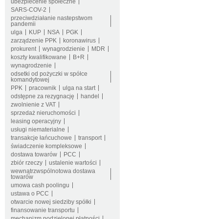
ubezpiecenie społeczne
SARS-COV-2
przeciwdziałanie nastepstwom
pandemii
ulga
KUP
NSA
PGK
zarządzenie PPK
koronawirus
prokurent
wynagrodzienie
MDR
koszty kwalifikowane
B+R
wynagrodzenie
odsetki od pożyczki w spółce
komandytowej
PPK
pracownik
ulga na start
odstępne za rezygnację
handel
zwolnienie z VAT
sprzedaż nieruchomości
leasing operacyjny
usługi niematerialne
transakcje łańcuchowe
transport
świadczenie kompleksowe
dostawa towarów
PCC
zbiór rzeczy
ustalenie wartości
wewnątrzwspólnotowa dostawa
towarów
umowa cash poolingu
ustawa o PCC
otwarcie nowej siedziby spółki
finansowanie transportu
mechanizm podzielonej płatności