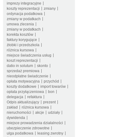
imprezy integracyjne
koszty reprezentacji
zmiany
ordynacja podatkowa
zmiany w podatkach
umowa zlecenia
zmiany w podatkach
korekta kosztów
faktury korygujące
żłobki i przedszkola
różnica kursowa
miejsce świadczenia usług
koszt reprezentacji
datio in solutum
skonto
sprzedaż premiowa
nieodpłatne świadczenie
opłata motywacyjna
przychód
koszty dodatkowe
import towarów
opłata przyłączeniowa
bon
delegacja
refaktura
Odpis aktualizujący
prezent
zakład
różnica kursowa
nieruchomości
akcje
udziały
dywidenda
miejsce prowadzenia działalności
ubezpieczenie zdrowotne
ulga podatkowa
leasing zwrotny