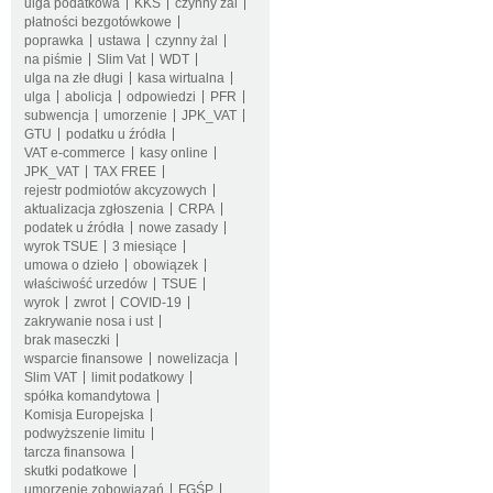
ulga podatkowa
KKS
czynny żal
płatności bezgotówkowe
poprawka
ustawa
czynny żal
na piśmie
Slim Vat
WDT
ulga na złe długi
kasa wirtualna
ulga
abolicja
odpowiedzi
PFR
subwencja
umorzenie
JPK_VAT
GTU
podatku u źródła
VAT e-commerce
kasy online
JPK_VAT
TAX FREE
rejestr podmiotów akcyzowych
aktualizacja zgłoszenia
CRPA
podatek u źródła
nowe zasady
wyrok TSUE
3 miesiące
umowa o dzieło
obowiązek
właściwość urzedów
TSUE
wyrok
zwrot
COVID-19
zakrywanie nosa i ust
brak maseczki
wsparcie finansowe
nowelizacja
Slim VAT
limit podatkowy
spółka komandytowa
Komisja Europejska
podwyższenie limitu
tarcza finansowa
skutki podatkowe
umorzenie zobowiązań
FGŚP