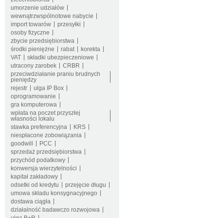
umorzenie udziałów
wewnątrzwspólnotowe nabycie
import towarów
przesyłki
osoby fizyczne
zbycie przedsiębiorstwa
środki pieniężne
rabat
korekta
VAT
składki ubezpieczeniowe
utracony zarobek
CRBR
przeciwdziałanie praniu brudnych
pieniędzy
rejestr
ulga IP Box
oprogramowanie
gra komputerowa
wpłata na poczet przyszłej
własności lokalu
stawka preferencyjna
KRS
niespłacone zobowiązania
goodwill
PCC
sprzedaż przedsiębiorstwa
przychód podatkowy
konwersja wierzytelności
kapitał zakładowy
odsetki od kredytu
przejęcie długu
umowa składu konsygnacyjnego
dostawa ciągła
działalność badawczo rozwojowa