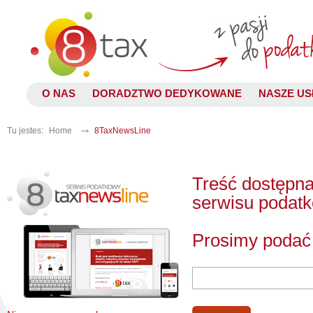
O NAS
DORADZTWO DEDYKOWANE
NASZE US
Tu jestes:
Home
8TaxNewsLine
Treść dostępna
serwisu podat
Prosimy podać 