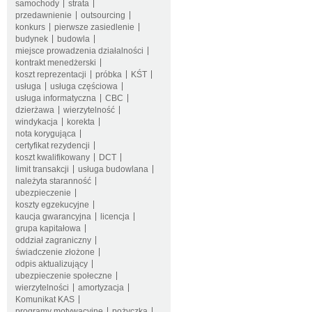
samochody
strata
przedawnienie
outsourcing
konkurs
pierwsze zasiedlenie
budynek
budowla
miejsce prowadzenia działalności
kontrakt menedżerski
koszt reprezentacji
próbka
KŚT
usługa
usługa częściowa
usługa informatyczna
CBC
dzierżawa
wierzytelność
windykacja
korekta
nota korygująca
certyfikat rezydencji
koszt kwalifikowany
DCT
limit transakcji
usługa budowlana
należyta staranność
ubezpieczenie
koszty egzekucyjne
kaucja gwarancyjna
licencja
grupa kapitałowa
oddział zagraniczny
świadczenie złożone
odpis aktualizujący
ubezpieczenie społeczne
wierzytelności
amortyzacja
Komunikat KAS
programy motywacyjne
pożyczka