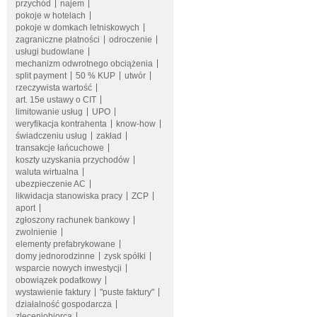
przychód
najem
pokoje w hotelach
pokoje w domkach letniskowych
zagraniczne płatności
odroczenie
usługi budowlane
mechanizm odwrotnego obciążenia
split payment
50 % KUP
utwór
rzeczywista wartość
art. 15e ustawy o CIT
limitowanie usług
UPO
weryfikacja kontrahenta
know-how
świadczeniu usług
zakład
transakcje łańcuchowe
koszty uzyskania przychodów
waluta wirtualna
ubezpieczenie AC
likwidacja stanowiska pracy
ZCP
aport
zgłoszony rachunek bankowy
zwolnienie
elementy prefabrykowane
domy jednorodzinne
zysk spółki
wsparcie nowych inwestycji
obowiązek podatkowy
wystawienie faktury
"puste faktury"
działalność gospodarcza
zleceniobiorca