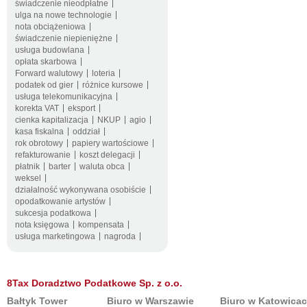
świadczenie nieodpłatne
ulga na nowe technologie
nota obciążeniowa
świadczenie niepieniężne
usługa budowlana
opłata skarbowa
Forward walutowy
loteria
podatek od gier
różnice kursowe
usługa telekomunikacyjna
korekta VAT
eksport
cienka kapitalizacja
NKUP
agio
kasa fiskalna
oddział
rok obrotowy
papiery wartościowe
refakturowanie
koszt delegacji
płatnik
barter
waluta obca
weksel
działalność wykonywana osobiście
opodatkowanie artystów
sukcesja podatkowa
nota księgowa
kompensata
usługa marketingowa
nagroda
8Tax Doradztwo Podatkowe Sp. z o.o.
Bałtyk Tower
Biuro w Warszawie
Biuro w Katowica