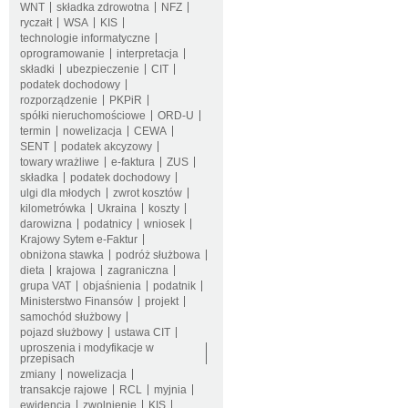
WNT
składka zdrowotna
NFZ
ryczałt
WSA
KIS
technologie informatyczne
oprogramowanie
interpretacja
składki
ubezpieczenie
CIT
podatek dochodowy
rozporządzenie
PKPiR
spółki nieruchomościowe
ORD-U
termin
nowelizacja
CEWA
SENT
podatek akcyzowy
towary wrażliwe
e-faktura
ZUS
składka
podatek dochodowy
ulgi dla młodych
zwrot kosztów
kilometrówka
Ukraina
koszty
darowizna
podatnicy
wniosek
Krajowy Sytem e-Faktur
obniżona stawka
podróż służbowa
dieta
krajowa
zagraniczna
grupa VAT
objaśnienia
podatnik
Ministerstwo Finansów
projekt
samochód służbowy
pojazd służbowy
ustawa CIT
uproszenia i modyfikacje w
przepisach
zmiany
nowelizacja
transakcje rajowe
RCL
myjnia
ewidencja
zwolnienie
KIS