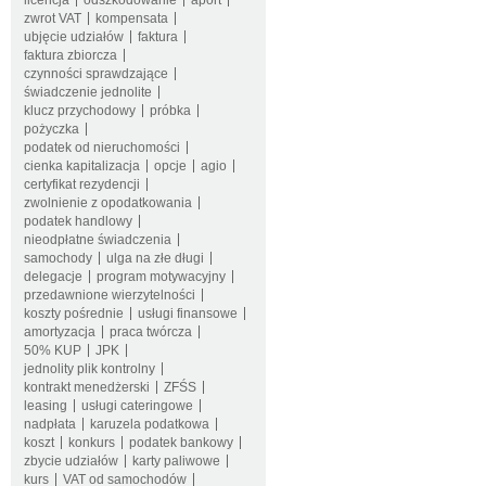
licencja
odszkodowanie
aport
zwrot VAT
kompensata
ubjęcie udziałów
faktura
faktura zbiorcza
czynności sprawdzające
świadczenie jednolite
klucz przychodowy
próbka
pożyczka
podatek od nieruchomości
cienka kapitalizacja
opcje
agio
certyfikat rezydencji
zwolnienie z opodatkowania
podatek handlowy
nieodpłatne świadczenia
samochody
ulga na złe długi
delegacje
program motywacyjny
przedawnione wierzytelności
koszty pośrednie
usługi finansowe
amortyzacja
praca twórcza
50% KUP
JPK
jednolity plik kontrolny
kontrakt menedżerski
ZFŚS
leasing
usługi cateringowe
nadpłata
karuzela podatkowa
koszt
konkurs
podatek bankowy
zbycie udziałów
karty paliwowe
kurs
VAT od samochodów