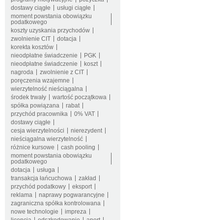
dostawy ciągłe
usługi ciągłe
moment powstania obowiązku
podatkowego
koszty uzyskania przychodów
zwolnienie CIT
dotacja
korekta kosztów
nieodpłatne świadczenie
PGK
nieodpłatne świadczenie
koszt
nagroda
zwolnienie z CIT
poręczenia wzajemne
wierzytelność nieściągalna
środek trwały
wartość początkowa
spółka powiązana
rabat
przychód pracownika
0% VAT
dostawy ciągłe
cesja wierzytelności
nierezydent
nieściągalna wierzytelność
różnice kursowe
cash pooling
moment powstania obowiązku
podatkowego
dotacja
usługa
transakcja łańcuchowa
zakład
przychód podatkowy
eksport
reklama
naprawy pogwarancyjne
zagraniczna spółka kontrolowana
nowe technologie
impreza