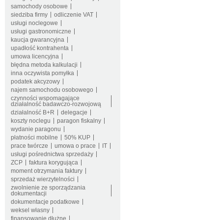
samochody osobowe
siedziba firmy
odliczenie VAT
usługi noclegowe
usługi gastronomiczne
kaucja gwarancyjna
upadłość kontrahenta
umowa licencyjna
błędna metoda kalkulacji
inna oczywista pomyłka
podatek akcyzowy
najem samochodu osobowego
czynności wspomagające
działalność badawczo-rozwojową
działalność B+R
delegacje
koszty noclegu
paragon fiskalny
wydanie paragonu
płatności mobilne
50% KUP
prace twórcze
umowa o prace
IT
usługi pośrednictwa sprzedaży
ZCP
faktura korygująca
moment otrzymania faktury
sprzedaż wierzytelności
zwolnienie ze sporządzania
dokumentacji
dokumentacje podatkowe
weksel własny
finansowanie dłużne