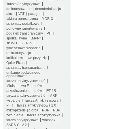
Tarcza Antykryzysowa
dofinansowanie
dematerializacja
akcje
VAT
paragon
faktura uproszczona
MDR-3
schematy podatkowe
ponowne raportowanie
podatek transgraniczny
PIT
spółka jawna
„MPP”
skutki COVID-19
tymczasowe wsparcie
restrukturyzacja
krótkoterminowe pożyczki
Quick Fixes
schamaty transgraniczne
unikanie podwójnego
opodatkowania
tarcza antykryzysowa 4.0
Ministerstwo Finansów
przedłużenie terminów
IFT-2R
tarcza antykryzysowa 2.0.
ARP
wsparcie
Tarcza Antykryzysowa
PFR
tarcza antykryzysowa 2.0
mikroprzedsiębiorca
PUP
NBP
zwolnienia
tarcza antykryzysowa
tarcza antykyzysowa
wniosek
SARS-CoV-2