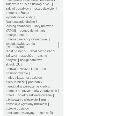
załącznik nr 15 do ustawy o VAT
zakład podatkowy
przedstawiciel
podatek u źródła
wypłata dywidendy
finansowanie dłużne
leasing finansowy
kary umowne
VAT-UE
pomoc de minimis
dotacje
olej
umowa gwarancji czynszowej
wypłata świadczenia
gwarancyjnego
rabat pośredni
rabat bezpośredni
zaliczka
przychód
leasing
nabycie
usługi bankowe
składki ZUS
umowa o zakazie konkurencji
odszkodowanie
metoda łączenia udziałów
bilety lotnicze
pośrednik
nieodpłatne poręczenie kredytu
podatek od przychodów z budynków
hotele
obiekty zakwaterowania
użytkowanie wieczyste
grunt
transakcja wymiany udziałów
objęcie udziałów
odpis amortyzacyjny
akcje spółki