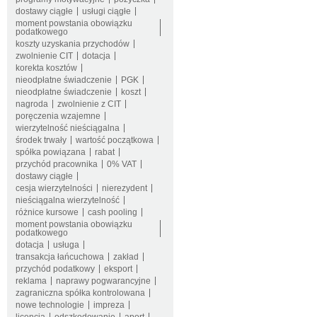
dostawy ciągłe
usługi ciągłe
moment powstania obowiązku
podatkowego
koszty uzyskania przychodów
zwolnienie CIT
dotacja
korekta kosztów
nieodpłatne świadczenie
PGK
nieodpłatne świadczenie
koszt
nagroda
zwolnienie z CIT
poręczenia wzajemne
wierzytelność nieściągalna
środek trwały
wartość początkowa
spółka powiązana
rabat
przychód pracownika
0% VAT
dostawy ciągłe
cesja wierzytelności
nierezydent
nieściągalna wierzytelność
różnice kursowe
cash pooling
moment powstania obowiązku
podatkowego
dotacja
usługa
transakcja łańcuchowa
zakład
przychód podatkowy
eksport
reklama
naprawy pogwarancyjne
zagraniczna spółka kontrolowana
nowe technologie
impreza