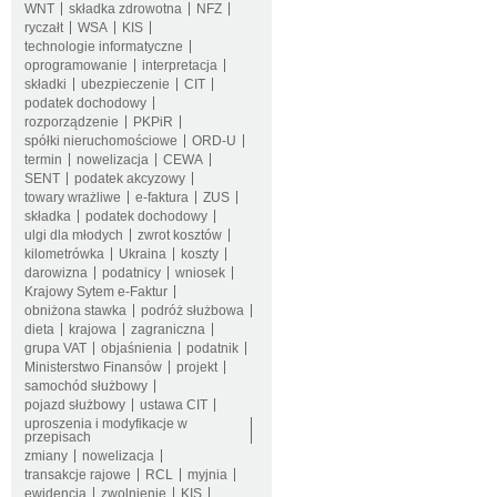
WNT
składka zdrowotna
NFZ
ryczałt
WSA
KIS
technologie informatyczne
oprogramowanie
interpretacja
składki
ubezpieczenie
CIT
podatek dochodowy
rozporządzenie
PKPiR
spółki nieruchomościowe
ORD-U
termin
nowelizacja
CEWA
SENT
podatek akcyzowy
towary wrażliwe
e-faktura
ZUS
składka
podatek dochodowy
ulgi dla młodych
zwrot kosztów
kilometrówka
Ukraina
koszty
darowizna
podatnicy
wniosek
Krajowy Sytem e-Faktur
obniżona stawka
podróż służbowa
dieta
krajowa
zagraniczna
grupa VAT
objaśnienia
podatnik
Ministerstwo Finansów
projekt
samochód służbowy
pojazd służbowy
ustawa CIT
uproszenia i modyfikacje w
przepisach
zmiany
nowelizacja
transakcje rajowe
RCL
myjnia
ewidencja
zwolnienie
KIS