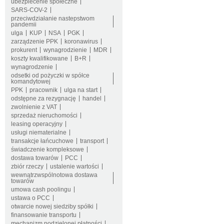
ubezpiecenie społeczne
SARS-COV-2
przeciwdziałanie nastepstwom
pandemii
ulga
KUP
NSA
PGK
zarządzenie PPK
koronawirus
prokurent
wynagrodzienie
MDR
koszty kwalifikowane
B+R
wynagrodzenie
odsetki od pożyczki w spółce
komandytowej
PPK
pracownik
ulga na start
odstępne za rezygnację
handel
zwolnienie z VAT
sprzedaż nieruchomości
leasing operacyjny
usługi niematerialne
transakcje łańcuchowe
transport
świadczenie kompleksowe
dostawa towarów
PCC
zbiór rzeczy
ustalenie wartości
wewnątrzwspólnotowa dostawa
towarów
umowa cash poolingu
ustawa o PCC
otwarcie nowej siedziby spółki
finansowanie transportu
mechanizm podzielonej płatności