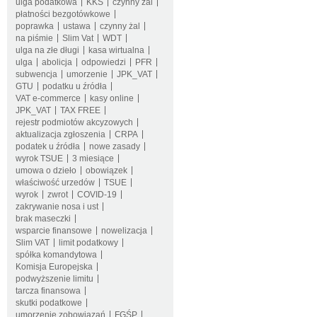
ulga podatkowa
KKS
czynny żal
płatności bezgotówkowe
poprawka
ustawa
czynny żal
na piśmie
Slim Vat
WDT
ulga na złe długi
kasa wirtualna
ulga
abolicja
odpowiedzi
PFR
subwencja
umorzenie
JPK_VAT
GTU
podatku u źródła
VAT e-commerce
kasy online
JPK_VAT
TAX FREE
rejestr podmiotów akcyzowych
aktualizacja zgłoszenia
CRPA
podatek u źródła
nowe zasady
wyrok TSUE
3 miesiące
umowa o dzieło
obowiązek
właściwość urzedów
TSUE
wyrok
zwrot
COVID-19
zakrywanie nosa i ust
brak maseczki
wsparcie finansowe
nowelizacja
Slim VAT
limit podatkowy
spółka komandytowa
Komisja Europejska
podwyższenie limitu
tarcza finansowa
skutki podatkowe
umorzenie zobowiązań
FGŚP