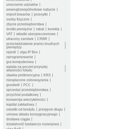
umorzenie udziałów
wewnątrzwspólnotowe nabycie
import towarów
przesyłki
osoby fizyczne
zbycie przedsiębiorstwa
środki pieniężne
rabat
korekta
VAT
składki ubezpieczeniowe
utracony zarobek
CRBR
przeciwdziałanie praniu brudnych
pieniędzy
rejestr
ulga IP Box
oprogramowanie
gra komputerowa
wpłata na poczet przyszłej
własności lokalu
stawka preferencyjna
KRS
niespłacone zobowiązania
goodwill
PCC
sprzedaż przedsiębiorstwa
przychód podatkowy
konwersja wierzytelności
kapitał zakładowy
odsetki od kredytu
przejęcie długu
umowa składu konsygnacyjnego
dostawa ciągła
działalność badawczo rozwojowa