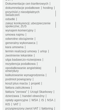
Dokumentacje cen tranferowych
dokumnetacje podatkowe
hosting
przychód z nieodpłatnych
świadczeń
odsetki
zakaz konkurencji; ubezpieczenie
społeczne; ZUS
wynajem komercyjny
umowa najmu
odwrotne obciążenie
generalny wykonawca
kara umowna
termin realizacji umowy
urlop
zwolnienie lekarskie
ulga badawczo-rozwojowa
rezydencja podatkowa
opodatkowanie angielskiej
emerytury
kalkulowanie wynagrodzenia
podmiot powiązany
koszt plus marża
projekt
faktura zaliczkowa
faktura "zerowa"
Urząd Skarbowy
dzierżawa
handel obwoźny
opłaty agencyjne
WSA
IS
NSA
KIS
VAT
przyspieszony zwrot VAT
faktoring