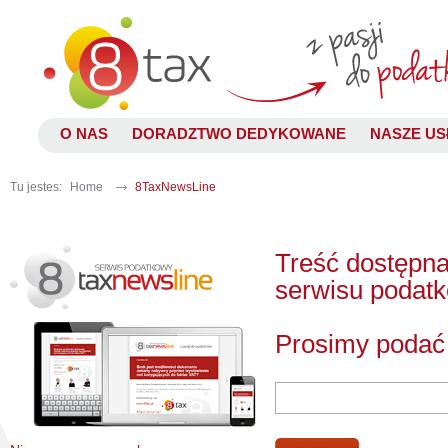
O NAS
DORADZTWO DEDYKOWANE
NASZE US
Tu jestes:
Home
8TaxNewsLine
Treść dostępna
serwisu podat
Prosimy podać 