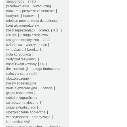
samochody
strata
przedawnienie
outsourcing
konkurs
pierwsze zasiedlenie
budynek
budowla
miejsce prowadzenia działalności
kontrakt menedżerski
koszt reprezentacji
próbka
KŚT
usługa
usługa częściowa
usługa informatyczna
CBC
dzierżawa
wierzytelność
windykacja
korekta
nota korygująca
certyfikat rezydencji
koszt kwalifikowany
DCT
limit transakcji
usługa budowlana
należyta staranność
ubezpieczenie
koszty egzekucyjne
kaucja gwarancyjna
licencja
grupa kapitałowa
oddział zagraniczny
świadczenie złożone
odpis aktualizujący
ubezpieczenie społeczne
wierzytelności
amortyzacja
Komunikat KAS
programy motywacyjne
pożyczka