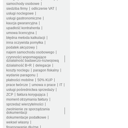
samochody osobowe
siedziba firmy
odliczenie VAT
usługi noclegowe
usługi gastronomiczne
kaucja gwarancyjna
upadłość kontrahenta
umowa licencyjna
błędna metoda kalkulacji
inna oczywista pomyłka
podatek akcyzowy
najem samochodu osobowego
czynności wspomagające
działalność badawczo-rozwojową
działalność B+R
delegacje
koszty noclegu
paragon fiskalny
wydanie paragonu
płatności mobilne
50% KUP
prace twórcze
umowa o prace
IT
usługi pośrednictwa sprzedaży
ZCP
faktura korygująca
moment otrzymania faktury
sprzedaż wierzytelności
zwolnienie ze sporządzania
dokumentacji
dokumentacje podatkowe
weksel własny
finansowanie dłużne