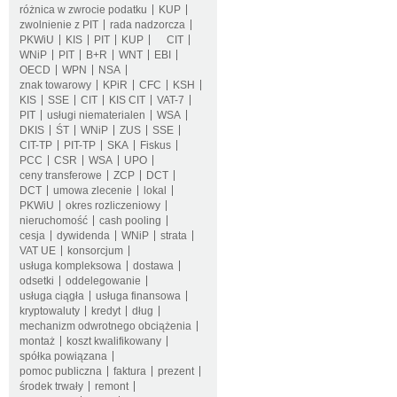
różnica w zwrocie podatku
KUP
zwolnienie z PIT
rada nadzorcza
PKWiU
KIS
PIT
KUP
CIT
WNiP
PIT
B+R
WNT
EBI
OECD
WPN
NSA
znak towarowy
KPiR
CFC
KSH
KIS
SSE
CIT
KIS CIT
VAT-7
PIT
usługi niematerialen
WSA
DKIS
ŚT
WNiP
ZUS
SSE
CIT-TP
PIT-TP
SKA
Fiskus
PCC
CSR
WSA
UPO
ceny transferowe
ZCP
DCT
DCT
umowa zlecenie
lokal
PKWiU
okres rozliczeniowy
nieruchomość
cash pooling
cesja
dywidenda
WNiP
strata
VAT UE
konsorcjum
usługa kompleksowa
dostawa
odsetki
oddelegowanie
usługa ciągła
usługa finansowa
kryptowaluty
kredyt
dług
mechanizm odwrotnego obciążenia
montaż
koszt kwalifikowany
spółka powiązana
pomoc publiczna
faktura
prezent
środek trwały
remont