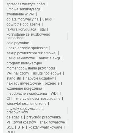
sprzedaż wierzytelności
umowa sekurytyzacji
zwolnienie w VAT
opłata motywacyjna
usługi
odwrotne obciążenie
faktura korygująca
stal
korzystanie ze służbowego
samochodu
cele prywatne
ubezpieczenie społeczne
zakup powierzchni reklamowej
usługi reklamowe
nabycie akcji
program motywacyjny
moment powstania przychodu
VAT naliczony
usługi noclegowe
stand still
nabycie udziałów
nakłady inwestycyjne
przejęcie
wzajemne poręczenia
nieodpłatne świadczenia
WDT
CIT
wierzytelności nieściągalne
wierzytelności umorzone
artykuły spożywcze dla
pracowników
delegacja
przychód pracownika
PIT; zwrot kosztów
znaki towarowe
SSE
B+R
koszty kwalifikowane
DUI