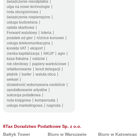
świadczenie nieodpłatne
ulga na nowe technologie
nota obciążeniowa
świadczenie niepieniężne
usługa budowlana
opłata skarbowa
Forward walutowy
loteria
podatek od gier
różnice kursowe
usługa telekomunikacyjna
korekta VAT
eksport
cienka kapitalizacja
NKUP
agio
kasa fiskalna
oddział
rok obrotowy
papiery wartościowe
refakturowanie
koszt delegacji
płatnik
barter
waluta obca
weksel
działalność wykonywana osobiście
opodatkowanie artystów
sukcesja podatkowa
nota księgowa
kompensata
usługa marketingowa
nagroda
8Tax Doradztwo Podatkowe Sp. z o.o.
Bałtyk Tower
Biuro w Warszawie
Biuro w Katowica