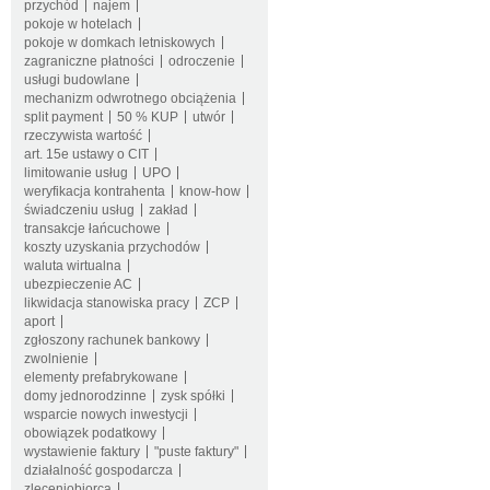
przychód
najem
pokoje w hotelach
pokoje w domkach letniskowych
zagraniczne płatności
odroczenie
usługi budowlane
mechanizm odwrotnego obciążenia
split payment
50 % KUP
utwór
rzeczywista wartość
art. 15e ustawy o CIT
limitowanie usług
UPO
weryfikacja kontrahenta
know-how
świadczeniu usług
zakład
transakcje łańcuchowe
koszty uzyskania przychodów
waluta wirtualna
ubezpieczenie AC
likwidacja stanowiska pracy
ZCP
aport
zgłoszony rachunek bankowy
zwolnienie
elementy prefabrykowane
domy jednorodzinne
zysk spółki
wsparcie nowych inwestycji
obowiązek podatkowy
wystawienie faktury
"puste faktury"
działalność gospodarcza
zleceniobiorca