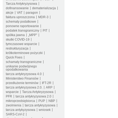
Tarcza Antykryzysowa
dofinansowanie
dematerializacja
akcje
VAT
paragon
faktura uproszczona
MDR-3
schematy podatkowe
ponowne raportowanie
podatek transgraniczny
PIT
spółka jawna
„MPP”
skutki COVID-19
tymczasowe wsparcie
restrukturyzacja
krótkoterminowe pożyczki
Quick Fixes
schamaty transgraniczne
unikanie podwójnego
opodatkowania
tarcza antykryzysowa 4.0
Ministerstwo Finansów
przedłużenie terminów
IFT-2R
tarcza antykryzysowa 2.0.
ARP
wsparcie
Tarcza Antykryzysowa
PFR
tarcza antykryzysowa 2.0
mikroprzedsiębiorca
PUP
NBP
zwolnienia
tarcza antykryzysowa
tarcza antykyzysowa
wniosek
SARS-CoV-2