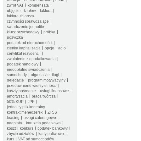
licencja
odszkodowanie
aport
zwrot VAT
kompensata
ubjęcie udziałów
faktura
faktura zbiorcza
czynności sprawdzające
świadczenie jednolite
klucz przychodowy
próbka
pożyczka
podatek od nieruchomości
cienka kapitalizacja
opcje
agio
certyfikat rezydencji
zwolnienie z opodatkowania
podatek handlowy
nieodpłatne świadczenia
samochody
ulga na złe długi
delegacje
program motywacyjny
przedawnione wierzytelności
koszty pośrednie
usługi finansowe
amortyzacja
praca twórcza
50% KUP
JPK
jednolity plik kontrolny
kontrakt menedżerski
ZFŚS
leasing
usługi cateringowe
nadpłata
karuzela podatkowa
koszt
konkurs
podatek bankowy
zbycie udziałów
karty paliwowe
kurs
VAT od samochodów