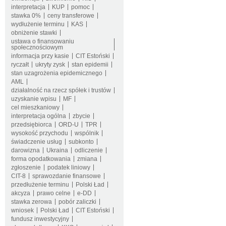
interpretacja
KUP
pomoc
stawka 0%
ceny transferowe
wydłużenie terminu
KAS
obniżenie stawki
ustawa o finansowaniu
społecznościowym
informacja przy kasie
CIT Estoński
ryczałt
ukryty zysk
stan epidemii
stan uzagrożenia epidemicznego
AML
działalność na rzecz spółek i trustów
uzyskanie wpisu
MF
cel mieszkaniowy
interpretacja ogólna
zbycie
przedsiębiorca
ORD-U
TPR
wysokość przychodu
wspólnik
świadczenie usług
subkonto
darowizna
Ukraina
odliczenie
forma opodatkowania
zmiana
zgłoszenie
podatek liniowy
CIT-8
sprawozdanie finansowe
przedłużenie terminu
Polski Ład
akcyza
prawo celne
e-DD
stawka zerowa
pobór zaliczki
wniosek
Polski Ład
CIT Estoński
fundusz inwestycyjny