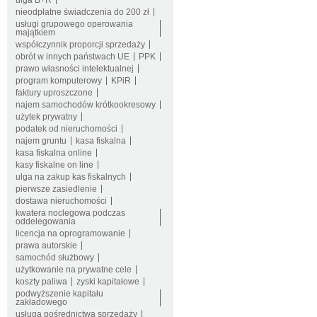
ulga B+R
nieodpłatne świadczenia do 200 zł
usługi grupowego operowania
majątkiem
współczynnik proporcji sprzedaży
obrót w innych państwach UE
PPK
prawo własności intelektualnej
program komputerowy
KPiR
faktury uproszczone
najem samochodów krótkookresowy
użytek prywatny
podatek od nieruchomości
najem gruntu
kasa fiskalna
kasa fiskalna online
kasy fiskalne on line
ulga na zakup kas fiskalnych
pierwsze zasiedlenie
dostawa nieruchomości
kwatera noclegowa podczas
oddelegowania
licencja na oprogramowanie
prawa autorskie
samochód służbowy
użytkowanie na prywatne cele
koszty paliwa
zyski kapitałowe
podwyższenie kapitału
zakładowego
usługa pośrednictwa sprzedaży