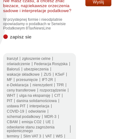
Nie masz czasu, a chcesz znac
biezace, najciekawsze orzeczenia
sadowe i interpretacje podatkowe?
W przystepnej formie i nieodplatnie
opowiadamy o podatkach w Serwisie
Podatkowym 8TaxNewsLine
zapisz sie
tranzyt
zgłoszenie celne
oświadczenie
Federacja Rosyjska
Bałoruś
ubezpieczenia
wakacje składkowe
ZUS
KSeF
MF
przesunięcie
IFT-2R
e-Deklaracja
nierezydent
TPR
ceny transferowe
rozporządzenie
WHT
ulga na ekspansję
CIT
PIT
danina solidarnościowa
ustawa PIT
interpelacja
COVID-19
odwołanie
schemat podatkowy
MDR-3
CBAM
emisja CO2
UE
odwołanie stanu zagrożenia
epidemicznego
terminy
Slim VAT 3
VAT
WIS