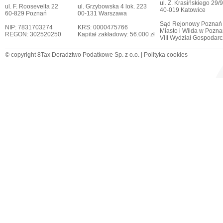
ul. Z. Krasińskiego 29/9
ul. F. Roosevelta 22
ul. Grzybowska 4 lok. 223
40-019 Katowice
60-829 Poznań
00-131 Warszawa
Sąd Rejonowy Poznań
NIP: 7831703274
KRS: 0000475766
Miasto i Wilda w Pozna
REGON: 302520250
Kapitał zakładowy: 56.000 zł
VIII Wydział Gospodar
© copyright 8Tax Doradztwo Podatkowe Sp. z o.o. |
Polityka cookies