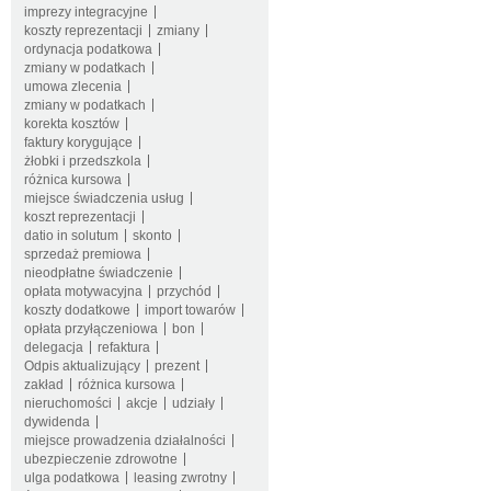
imprezy integracyjne
koszty reprezentacji
zmiany
ordynacja podatkowa
zmiany w podatkach
umowa zlecenia
zmiany w podatkach
korekta kosztów
faktury korygujące
żłobki i przedszkola
różnica kursowa
miejsce świadczenia usług
koszt reprezentacji
datio in solutum
skonto
sprzedaż premiowa
nieodpłatne świadczenie
opłata motywacyjna
przychód
koszty dodatkowe
import towarów
opłata przyłączeniowa
bon
delegacja
refaktura
Odpis aktualizujący
prezent
zakład
różnica kursowa
nieruchomości
akcje
udziały
dywidenda
miejsce prowadzenia działalności
ubezpieczenie zdrowotne
ulga podatkowa
leasing zwrotny