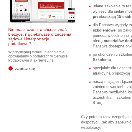
udane szkolenie to też
wynieść dla siebie moż
przekraczają 15 osób
dla Państwa wygody 
Nie masz czasu, a chcesz znać
szkoleniowe
; po zako
bieżące, najciekawsze orzeczenia
pomocą w codziennej 
sądowe i interpretacje
ofertę
materiałów do
podatkowe?
Państwa dostępne on-l
W przystępnej formie i nieodpłatnie
po ukończeniu szkole
opowiadamy o podatkach w Serwisie
Szkolenia
;
Podatkowym 8TaxNewsLine
specjalnie dla uczest
zapisz się
atrakcyjną propozycję 
naszą misją jest łącze
zainteresowaniach, zaj
Państwo możliwość kon
uczestnikami szkoleń,
8Tax;
Czy potrzebujesz czegoś jes
dyspozycji, tak aby zapewnić
współpracy.