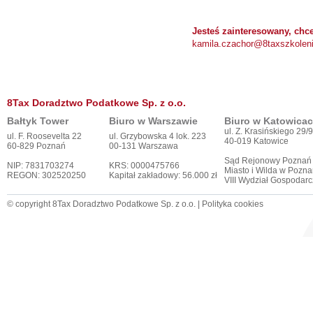
Jesteś zainteresowany, chc
kamila.czachor@8taxszkoleni
8Tax Doradztwo Podatkowe Sp. z o.o.
Bałtyk Tower
Biuro w Warszawie
Biuro w Katowica
ul. Z. Krasińskiego 29/9
ul. F. Roosevelta 22
ul. Grzybowska 4 lok. 223
40-019 Katowice
60-829 Poznań
00-131 Warszawa
Sąd Rejonowy Poznań
NIP: 7831703274
KRS: 0000475766
Miasto i Wilda w Pozna
REGON: 302520250
Kapitał zakładowy: 56.000 zł
VIII Wydział Gospodar
© copyright 8Tax Doradztwo Podatkowe Sp. z o.o. |
Polityka cookies