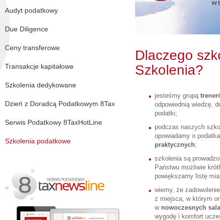
Audyt podatkowy
Due Diligence
Ceny transferowe
Dlaczego szk
Transakcje kapitałowe
Szkolenia?
Szkolenia dedykowane
jesteśmy grupą
trene
Dzień z Doradcą Podatkowym 8Tax
odpowiednią wiedzę, d
podatki;
Serwis Podatkowy 8TaxHotLine
podczas naszych szkol
opowiadamy o podatk
Szkolenia podatkowe
praktycznych
;
szkolenia są prowadz
Państwu możliwie krótk
powiększamy listę mia
wiemy, że zadowolenie
z miejsca, w którym o
w
nowoczesnych sal
wygodę i komfort ucze